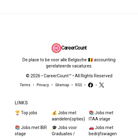
CareerCount
De place to be voor alle Belgische 🇧🇪 accounting
gerelateerde vacatures.
©
2026
•
CareerCount
™ • All Rights Reserved
Terms
•
Privacy
•
Sitemap
•
RSS
•
•
LINKS
🏆 Top jobs
💰 Jobs met
📚 Jobs met
aandelen(opties)
ITAA stage
📚 Jobs met IBR
🎓 Jobs voor
🚗 Jobs met
stage
Graduates /
bedrijfswagen