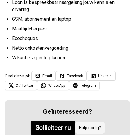
Loon is bespreekbaar naargelang jouw kennis en
ervaring
GSM, abonnement en laptop
Maaltijdcheques
Ecocheques
Netto onkostenvergoeding
Vakantie vrij in te plannen
Deel deze job:
Email
Facebook
LinkedIn
X / Twitter
WhatsApp
Telegram
Geïnteresseerd?
Solliciteer nu
Hulp nodig?