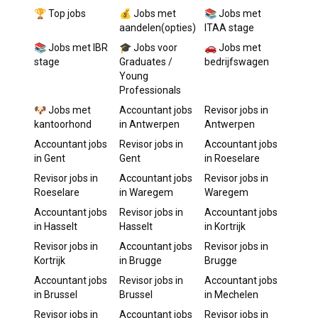
🏆 Top jobs
💰 Jobs met
📚 Jobs met
aandelen(opties)
ITAA stage
📚 Jobs met IBR
🎓 Jobs voor
🚗 Jobs met
stage
Graduates /
bedrijfswagen
Young
Professionals
🐶 Jobs met
Accountant
jobs
Revisor
jobs in
kantoorhond
in
Antwerpen
Antwerpen
Accountant
jobs
Revisor
jobs in
Accountant
jobs
in
Gent
Gent
in
Roeselare
Revisor
jobs in
Accountant
jobs
Revisor
jobs in
Roeselare
in
Waregem
Waregem
Accountant
jobs
Revisor
jobs in
Accountant
jobs
in
Hasselt
Hasselt
in
Kortrijk
Revisor
jobs in
Accountant
jobs
Revisor
jobs in
Kortrijk
in
Brugge
Brugge
Accountant
jobs
Revisor
jobs in
Accountant
jobs
in
Brussel
Brussel
in
Mechelen
Revisor
jobs in
Accountant
jobs
Revisor
jobs in