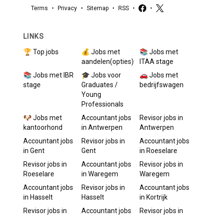
Terms
•
Privacy
•
Sitemap
•
RSS
•
•
LINKS
🏆 Top jobs
💰 Jobs met
📚 Jobs met
aandelen(opties)
ITAA stage
📚 Jobs met IBR
🎓 Jobs voor
🚗 Jobs met
stage
Graduates /
bedrijfswagen
Young
Professionals
🐶 Jobs met
Accountant
jobs
Revisor
jobs in
kantoorhond
in
Antwerpen
Antwerpen
Accountant
jobs
Revisor
jobs in
Accountant
jobs
in
Gent
Gent
in
Roeselare
Revisor
jobs in
Accountant
jobs
Revisor
jobs in
Roeselare
in
Waregem
Waregem
Accountant
jobs
Revisor
jobs in
Accountant
jobs
in
Hasselt
Hasselt
in
Kortrijk
Revisor
jobs in
Accountant
jobs
Revisor
jobs in