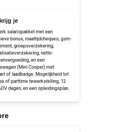
rijg je
erk salarispakket met een
tieve bonus, maaltijdcheques, gsm-
ement, groepsverzekering,
alisatieverzekering, netto-
tenvergoeding, en een
fswagen (Mini Cooper) met
art of laadbadge. Mogelijkheid tot
dse of parttime tewerkstelling, 12
ADV dagen, en een opleidingsplan.
ore