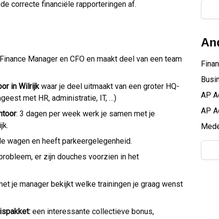
de correcte financiële rapporteringen af.
And
e Finance Manager en CFO en maakt deel van een team
Finan
Busin
r in Wilrijk
waar je deel uitmaakt van een groter HQ-
AP A
eest met HR, administratie, IT, …)
AP A
ntoor
: 3 dagen per week werk je samen met je
jk.
Mede
 de wagen en heeft parkeergelegenheid.
robleem, er zijn douches voorzien in het
et je manager bekijkt welke trainingen je graag wenst
rispakket:
een interessante collectieve bonus,