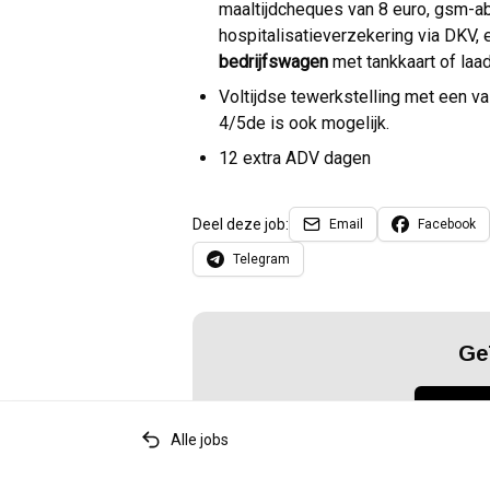
maaltijdcheques van 8 euro, gsm-a
hospitalisatieverzekering via DKV
bedrijfswagen
met tankkaart of la
Voltijdse tewerkstelling met een v
4/5de is ook mogelijk.
12 extra ADV dagen
Deel deze job:
Email
Facebook
Telegram
Ge
Sollic
Alle jobs