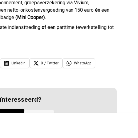
bonnement, groepsverzekering via Vivium,
, een netto-onkostenvergoeding van 150 euro
én
een
adbadge
(Mini Cooper).
aste indiensttreding
of
een parttime tewerkstelling tot
LinkedIn
X / Twitter
WhatsApp
ïnteresseerd?
iteer nu
Hulp nodig?