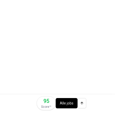
95
Alle jobs
Score™️