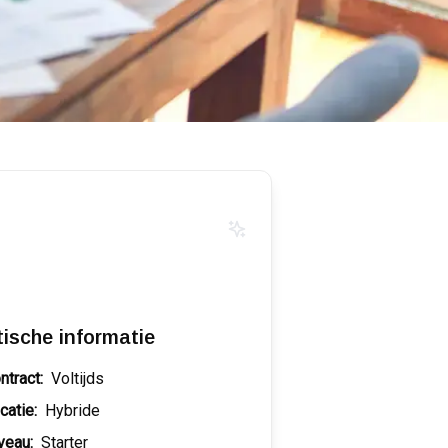
tische informatie
ntract:
Voltijds
catie:
Hybride
veau:
Starter