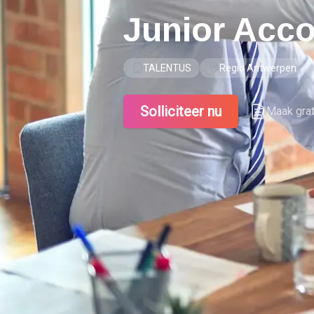
Junior Acc
TALENTUS
Regio Antwerpen
Solliciteer nu
Maak gra