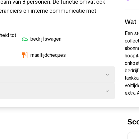
 team van 8 personen. De functie omvat ook
eranciers en interne communicatie met
Wat k
Een st
heid tot
bedrijfswagen
collec
abonn
maaltijdcheques
hospit
onkos
bedrij
tankka
voltij
extra 
Sc