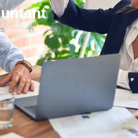
ountant
Full-time
29/10/2025
tis CV