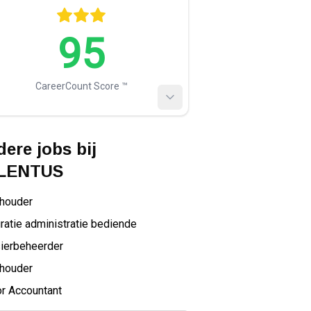
95
CareerCount Score ™️
ere jobs bij
LENTUS
houder
ratie administratie bediende
ierbeheerder
houder
r Accountant