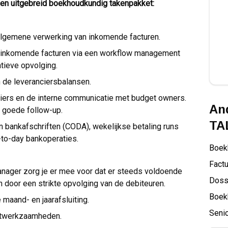
 een uitgebreid boekhoudkundig takenpakket:
 algemene verwerking van inkomende facturen.
 inkomende facturen via een workflow management
tieve opvolging.
 de leveranciersbalansen.
iers en de interne communicatie met budget owners.
And
n goede follow-up.
TA
n bankafschriften (CODA), wekelijkse betaling runs
-to-day bankoperaties.
Boek
Factu
nager zorg je er mee voor dat er steeds voldoende
Doss
n door een strikte opvolging van de debiteuren.
Boek
maand- en jaarafsluiting.
Senio
uditwerkzaamheden.