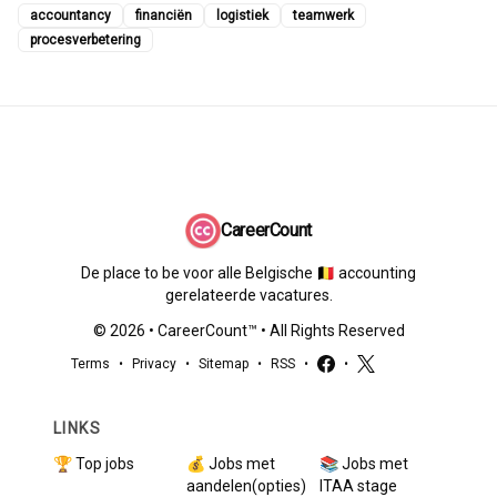
accountancy
financiën
logistiek
teamwerk
procesverbetering
CareerCount
De place to be voor alle Belgische 🇧🇪 accounting
gerelateerde vacatures.
©
2026
•
CareerCount
™ • All Rights Reserved
Terms
•
Privacy
•
Sitemap
•
RSS
•
•
LINKS
🏆 Top jobs
💰 Jobs met
📚 Jobs met
aandelen(opties)
ITAA stage