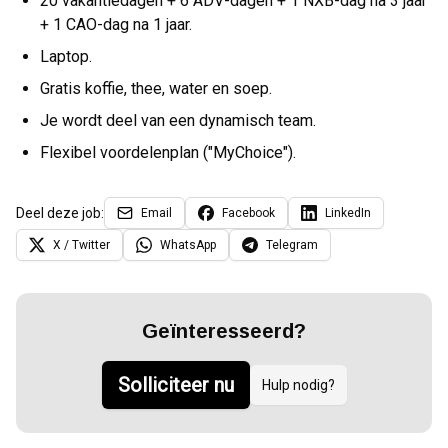
20 vakantiedagen + 6 ADV-dagen + 1 NXB-dag na 3 jaar
+ 1 CAO-dag na 1 jaar.
Laptop.
Gratis koffie, thee, water en soep.
Je wordt deel van een dynamisch team.
Flexibel voordelenplan ("MyChoice").
Deel deze job:
Email
Facebook
LinkedIn
X / Twitter
WhatsApp
Telegram
Geïnteresseerd?
Solliciteer nu
Hulp nodig?