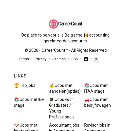
CareerCount
De place to be voor alle Belgische 🇧🇪 accounting
gerelateerde vacatures.
©
2026
•
CareerCount
™ • All Rights Reserved
Terms
•
Privacy
•
Sitemap
•
RSS
•
•
LINKS
🏆 Top jobs
💰 Jobs met
📚 Jobs met
aandelen(opties)
ITAA stage
📚 Jobs met IBR
🎓 Jobs voor
🚗 Jobs met
stage
Graduates /
bedrijfswagen
Young
Professionals
🐶 Jobs met
Accountant
jobs
Revisor
jobs in