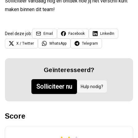
Solliciteer vandaag nog en ontdek hoe jij het verschil kunt
maken binnen dit team!
Deel deze job:
Email
Facebook
LinkedIn
X / Twitter
WhatsApp
Telegram
Geïnteresseerd?
Solliciteer nu
Hulp nodig?
Score