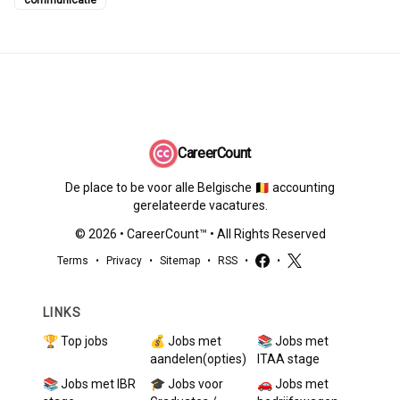
communicatie
CareerCount
De place to be voor alle Belgische 🇧🇪 accounting
gerelateerde vacatures.
©
2026
•
CareerCount
™ • All Rights Reserved
Terms
•
Privacy
•
Sitemap
•
RSS
•
•
LINKS
🏆 Top jobs
💰 Jobs met
📚 Jobs met
aandelen(opties)
ITAA stage
📚 Jobs met IBR
🎓 Jobs voor
🚗 Jobs met