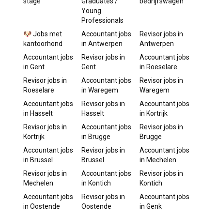
stage
Graduates /
bedrijfswagen
Young
Professionals
🐶 Jobs met
Accountant
jobs
Revisor
jobs in
kantoorhond
in
Antwerpen
Antwerpen
Accountant
jobs
Revisor
jobs in
Accountant
jobs
in
Gent
Gent
in
Roeselare
Revisor
jobs in
Accountant
jobs
Revisor
jobs in
Roeselare
in
Waregem
Waregem
Accountant
jobs
Revisor
jobs in
Accountant
jobs
in
Hasselt
Hasselt
in
Kortrijk
Revisor
jobs in
Accountant
jobs
Revisor
jobs in
Kortrijk
in
Brugge
Brugge
Accountant
jobs
Revisor
jobs in
Accountant
jobs
in
Brussel
Brussel
in
Mechelen
Revisor
jobs in
Accountant
jobs
Revisor
jobs in
Mechelen
in
Kontich
Kontich
Accountant
jobs
Revisor
jobs in
Accountant
jobs
in
Oostende
Oostende
in
Genk