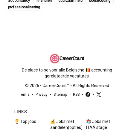
accountancy
financiën
duurzaamheid
boekhouding
professionalisering
CareerCount
De place to be voor alle Belgische 🇧🇪 accounting
gerelateerde vacatures.
©
2026
•
CareerCount
™ • All Rights Reserved
Terms
•
Privacy
•
Sitemap
•
RSS
•
•
LINKS
🏆 Top jobs
💰 Jobs met
📚 Jobs met
aandelen(opties)
ITAA stage