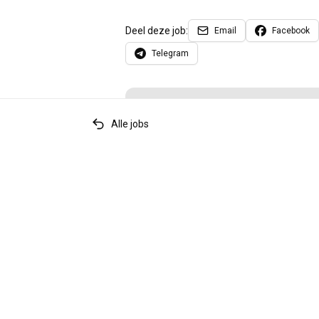
Deel deze job:
Email
Facebook
Telegram
Ge
Alle jobs
Sollic
Relevante tags
accountancy
fiscaliteit
senior
boekh