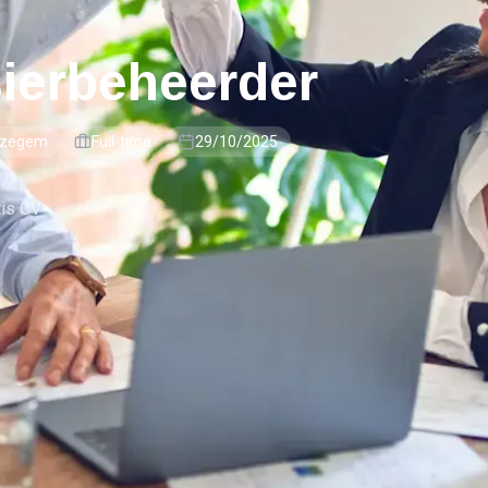
ierbeheerder
 Izegem
Full-time
29/10/2025
tis CV