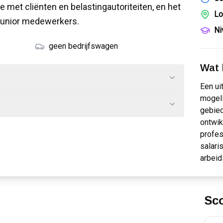
met cliënten en belastingautoriteiten, en het
Lo
junior medewerkers.
Ni
geen bedrijfswagen
Wat k
Een ui
mogeli
gebied
ontwik
profes
salari
arbei
Sc