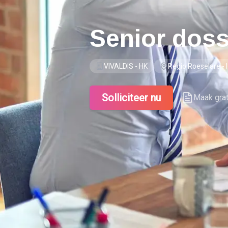
Senior doss
VIVALDIS - HK
Regio Roeselare -
Solliciteer nu
Maak gra