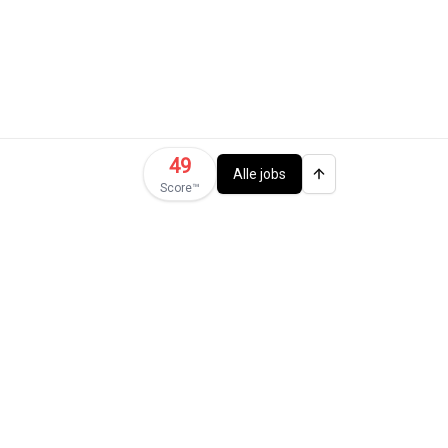
49
Alle jobs
Score™️