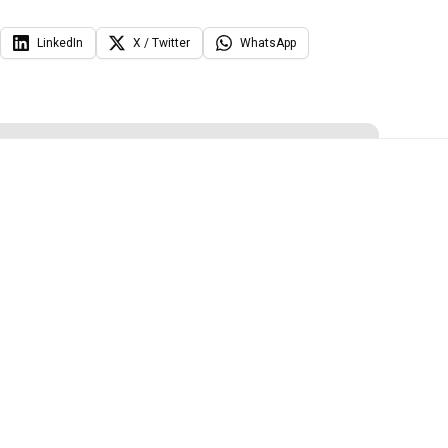
LinkedIn
X / Twitter
WhatsApp
ïnteresseerd?
iteer nu
Hulp nodig?
ouding
teamwork