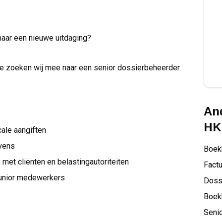
t naar een nieuwe uitdaging?
e zoeken wij mee naar een senior dossierbeheerder.
And
HK
cale aangiften
evens
Boek
et cliënten en belastingautoriteiten
Factu
junior medewerkers
Doss
Boek
Senio