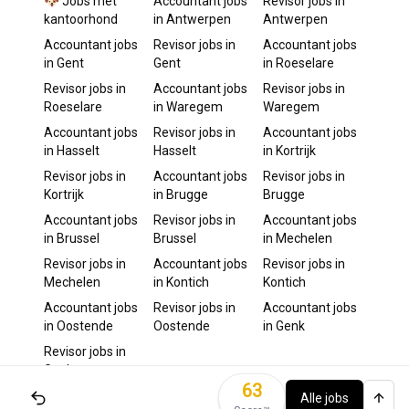
🐶 Jobs met
Accountant
jobs
Revisor
jobs in
kantoorhond
in
Antwerpen
Antwerpen
Accountant
jobs
Revisor
jobs in
Accountant
jobs
in
Gent
Gent
in
Roeselare
Revisor
jobs in
Accountant
jobs
Revisor
jobs in
Roeselare
in
Waregem
Waregem
Accountant
jobs
Revisor
jobs in
Accountant
jobs
in
Hasselt
Hasselt
in
Kortrijk
Revisor
jobs in
Accountant
jobs
Revisor
jobs in
Kortrijk
in
Brugge
Brugge
Accountant
jobs
Revisor
jobs in
Accountant
jobs
in
Brussel
Brussel
in
Mechelen
Revisor
jobs in
Accountant
jobs
Revisor
jobs in
Mechelen
in
Kontich
Kontich
Accountant
jobs
Revisor
jobs in
Accountant
jobs
in
Oostende
Oostende
in
Genk
Revisor
jobs in
Genk
63
Alle jobs