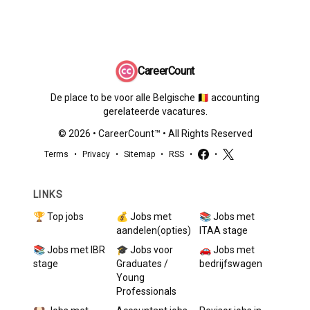
CareerCount
De place to be voor alle Belgische 🇧🇪 accounting
gerelateerde vacatures.
©
2026
•
CareerCount
™ • All Rights Reserved
Terms
•
Privacy
•
Sitemap
•
RSS
•
•
LINKS
🏆 Top jobs
💰 Jobs met
📚 Jobs met
aandelen(opties)
ITAA stage
📚 Jobs met IBR
🎓 Jobs voor
🚗 Jobs met
stage
Graduates /
bedrijfswagen
Young
Professionals