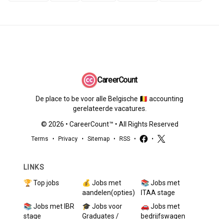
CareerCount
De place to be voor alle Belgische 🇧🇪 accounting
gerelateerde vacatures.
©
2026
•
CareerCount
™ • All Rights Reserved
Terms
•
Privacy
•
Sitemap
•
RSS
•
•
LINKS
🏆 Top jobs
💰 Jobs met
📚 Jobs met
aandelen(opties)
ITAA stage
📚 Jobs met IBR
🎓 Jobs voor
🚗 Jobs met
stage
Graduates /
bedrijfswagen