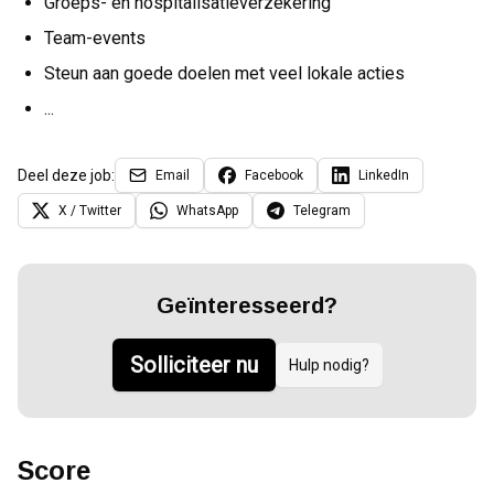
Groeps- en hospitalisatieverzekering
Team-events
Steun aan goede doelen met veel lokale acties
...
Deel deze job:
Email
Facebook
LinkedIn
X / Twitter
WhatsApp
Telegram
Geïnteresseerd?
Solliciteer nu
Hulp nodig?
Score