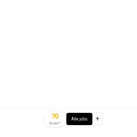
70
Alle jobs
Score™️