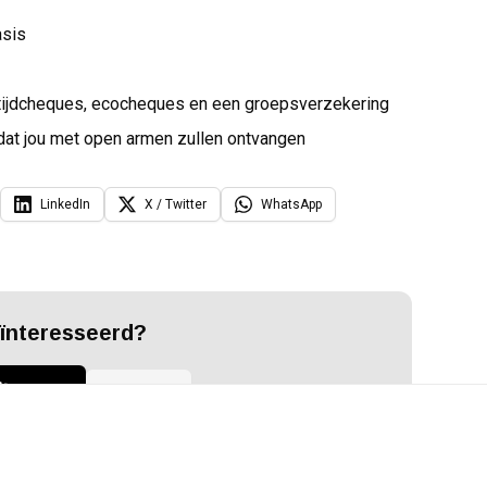
asis
altijdcheques, ecocheques en een groepsverzekering
dat jou met open armen zullen ontvangen
LinkedIn
X / Twitter
WhatsApp
ïnteresseerd?
iteer nu
Hulp nodig?