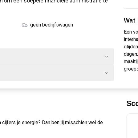
n om een soepele financiële administratie te
Wat k
geen bedrijfswagen
Een vo
intern
glijde
dagen,
maalti
groeps
Sc
n cijfers je energie? Dan ben jij misschien wel de