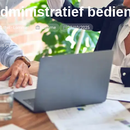
administratief bedie
-Achel - Lommel
Full-time
29/10/2025
tis CV