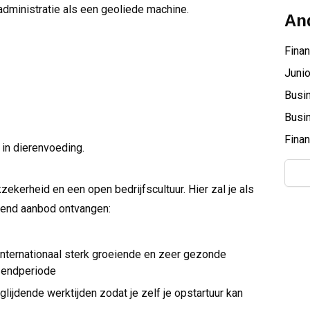
 administratie als een geoliede machine.
And
Finan
Junio
Busin
Busin
Finan
t in dierenvoeding.
zekerheid en een open bedrijfscultuur. Hier zal je als
lgend aanbod ontvangen:
 internationaal sterk groeiende en zeer gezonde
zendperiode
glijdende werktijden zodat je zelf je opstartuur kan