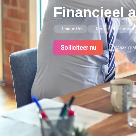
Financieel 
Unique Pelt
Regio Pelt - Hamont
Solliciteer nu
Maak gra