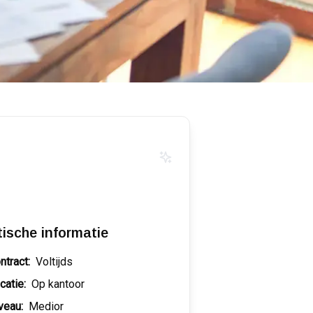
tische informatie
ntract:
Voltijds
catie:
Op kantoor
veau:
Medior