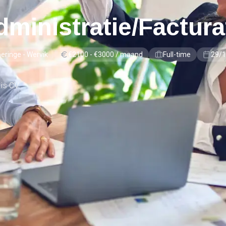
ministratie/Factura
peringe - Wervik
€2100 - €3000 / maand
Full-time
29/
tis CV