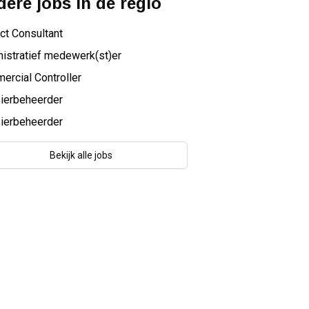
ere jobs in de regio
ct Consultant
istratief medewerk(st)er
rcial Controller
ierbeheerder
ierbeheerder
Bekijk alle jobs