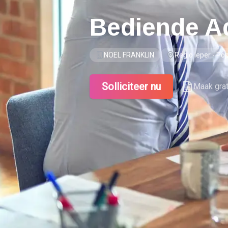
Bediende Ad
NOEL FRANKLIN
Regio Ieper - Po
Solliciteer nu
Maak gra