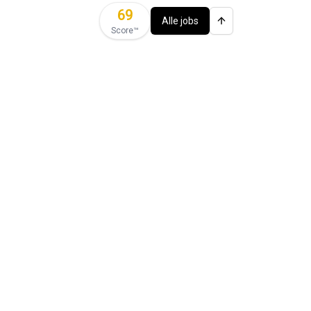
69
Alle jobs
Score™️
ties)
📚 Jobs met ITAA stage
🚗 Jobs met bedrijfswagen
rpen
Revisor
jobs in
Antwerpen