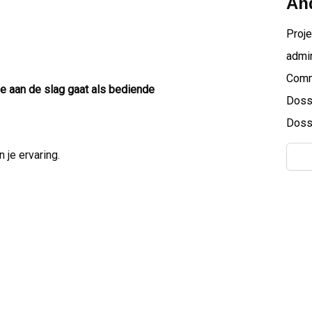
And
Proje
admin
Comme
je aan de slag gaat als bediende
Doss
Doss
 je ervaring.