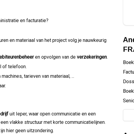
nistratie en facturatie?
And
uren en materiaal van het project volg je nauwkeurig
FR
ebiteurenbeheer
en opvolgen van de
verzekeringen
.
Boek
l of telefoon.
Factu
machines, tarieven van materiaal, ...
Doss
aar.
Boek
Senio
rijf
uit Ieper, waar open communicatie en een
t een vlakke structuur met korte communicatielijnen.
ijn hier geen uitzondering.