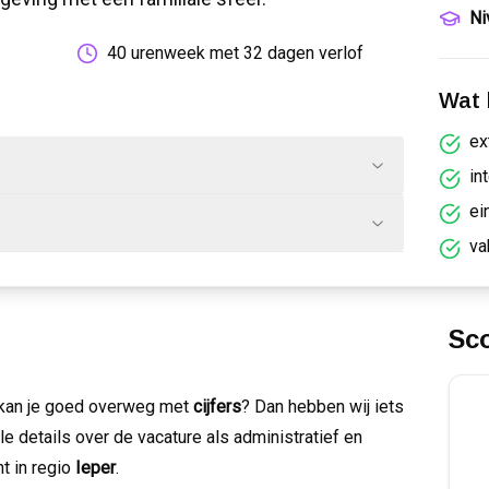
Ni
40 urenweek met 32 dagen verlof
Wat k
ex
in
ei
va
Sc
kan je goed overweg met
cijfers
? Dan hebben wij iets
le details over de vacature als administratief en
t in regio
Ieper
.