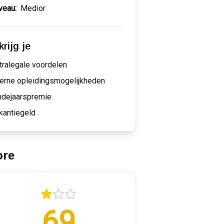
veau:
Medior
rijg je
tralegale voordelen
terne opleidingsmogelijkheden
ndejaarspremie
kantiegeld
ore
69