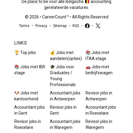
De place to be voor alle Belgische 🇧🇪 accounting
gerelateerde vacatures.
©
2026
•
CareerCount
™ • All Rights Reserved
Terms
•
Privacy
•
Sitemap
•
RSS
•
•
LINKS
🏆 Top jobs
💰 Jobs met
📚 Jobs met
aandelen(opties)
ITAA stage
📚 Jobs met IBR
🎓 Jobs voor
🚗 Jobs met
stage
Graduates /
bedrijfswagen
Young
Professionals
🐶 Jobs met
Accountant
jobs
Revisor
jobs in
kantoorhond
in
Antwerpen
Antwerpen
Accountant
jobs
Revisor
jobs in
Accountant
jobs
in
Gent
Gent
in
Roeselare
Revisor
jobs in
Accountant
jobs
Revisor
jobs in
Roeselare
in
Waregem
Waregem