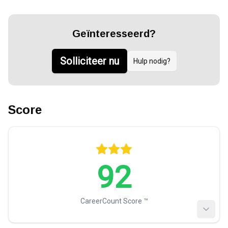
Geïnteresseerd?
Solliciteer nu
Hulp nodig?
Score
92
CareerCount Score ™️