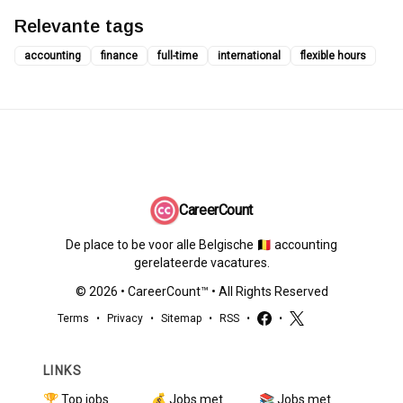
Relevante tags
accounting
finance
full-time
international
flexible hours
CareerCount
De place to be voor alle Belgische 🇧🇪 accounting
gerelateerde vacatures.
©
2026
•
CareerCount
™ • All Rights Reserved
Terms
•
Privacy
•
Sitemap
•
RSS
•
•
LINKS
🏆 Top jobs
💰 Jobs met
📚 Jobs met