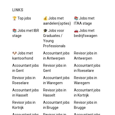
LINKS
🏆 Top jobs
💰 Jobs met
📚 Jobs met
aandelen(opties)
ITAA stage
📚 Jobs met IBR
🎓 Jobs voor
🚗 Jobs met
stage
Graduates /
bedrijfswagen
Young
Professionals
🐶 Jobs met
Accountant
jobs
Revisor
jobs in
kantoorhond
in
Antwerpen
Antwerpen
Accountant
jobs
Revisor
jobs in
Accountant
jobs
in
Gent
Gent
in
Roeselare
Revisor
jobs in
Accountant
jobs
Revisor
jobs in
Roeselare
in
Waregem
Waregem
Accountant
jobs
Revisor
jobs in
Accountant
jobs
in
Hasselt
Hasselt
in
Kortrijk
Revisor
jobs in
Accountant
jobs
Revisor
jobs in
Kortrijk
in
Brugge
Brugge
Accountant
jobs
Revisor
jobs in
Accountant
jobs