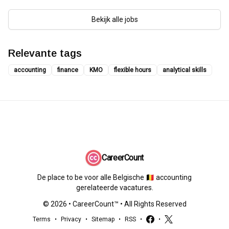
Bekijk alle jobs
Relevante tags
accounting
finance
KMO
flexible hours
analytical skills
CareerCount
De place to be voor alle Belgische 🇧🇪 accounting
gerelateerde vacatures.
©
2026
•
CareerCount
™ • All Rights Reserved
Terms
•
Privacy
•
Sitemap
•
RSS
•
•