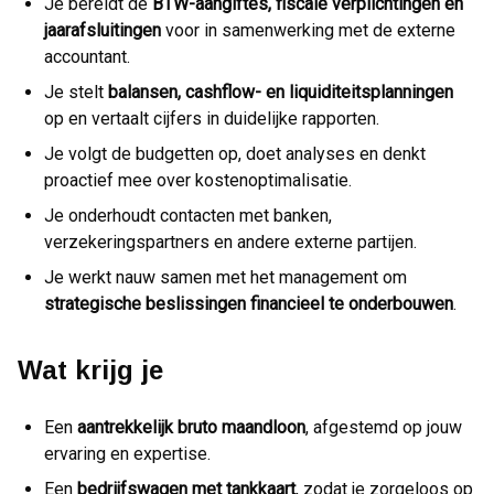
Je bereidt de
BTW-aangiftes, fiscale verplichtingen en
jaarafsluitingen
voor in samenwerking met de externe
accountant.
Je stelt
balansen, cashflow- en liquiditeitsplanningen
op en vertaalt cijfers in duidelijke rapporten.
Je volgt de budgetten op, doet analyses en denkt
proactief mee over kostenoptimalisatie.
Je onderhoudt contacten met banken,
verzekeringspartners en andere externe partijen.
Je werkt nauw samen met het management om
strategische beslissingen financieel te onderbouwen
.
Wat krijg je
Een
aantrekkelijk bruto maandloon
, afgestemd op jouw
ervaring en expertise.
Een
bedrijfswagen met tankkaart
, zodat je zorgeloos op