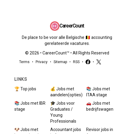
CareerCount
De place to be voor alle Belgische 🇧🇪 accounting
gerelateerde vacatures.
©
2026
•
CareerCount
™ • All Rights Reserved
Terms
•
Privacy
•
Sitemap
•
RSS
•
•
LINKS
🏆 Top jobs
💰 Jobs met
📚 Jobs met
aandelen(opties)
ITAA stage
📚 Jobs met IBR
🎓 Jobs voor
🚗 Jobs met
stage
Graduates /
bedrijfswagen
Young
Professionals
🐶 Jobs met
Accountant
jobs
Revisor
jobs in