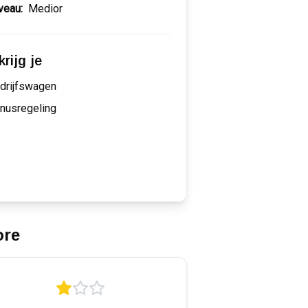
veau:
Medior
rijg je
drijfswagen
nusregeling
ore