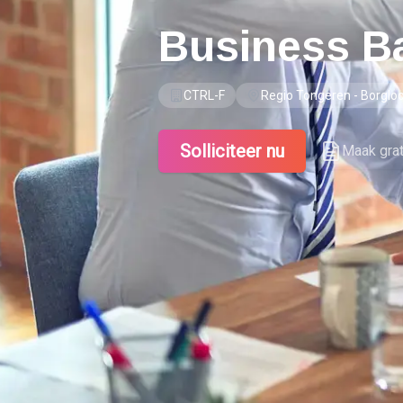
Business B
CTRL-F
Regio Tongeren - Borgl
Solliciteer nu
Maak gra