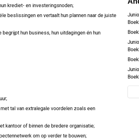
And
hun krediet- en investeringsnoden;
Juni
iële beslissingen en vertaalt hun plannen naar de juiste
Boek
Boek
e begrijpt hun business, hun uitdagingen én hun
Juni
Boek
Boek
Juni
Boek
uur;
d met tal van extralegale voordelen zoals een
et kantoor of binnen de bredere organisatie;
spectennetwerk om op verder te bouwen;