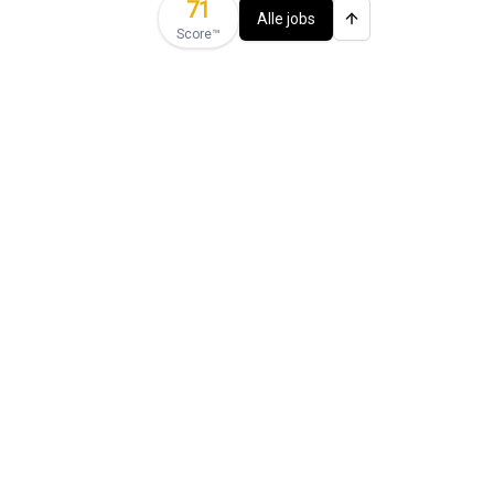
71
Alle jobs
Score™️
ties)
📚 Jobs met ITAA stage
🚗 Jobs met bedrijfswagen
rpen
Revisor
jobs in
Antwerpen
Accountant
jobs in
Roeselare