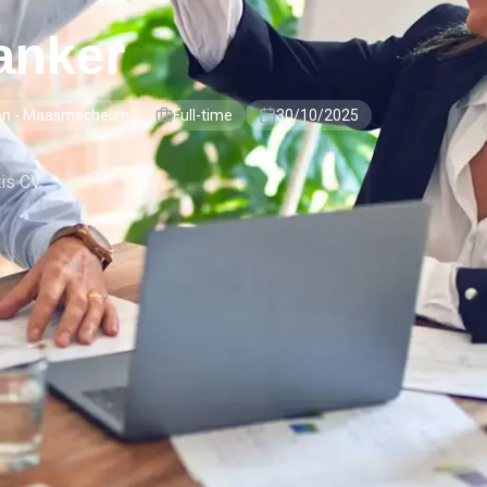
anker
oon - Maasmechelen
Full-time
30/10/2025
tis CV