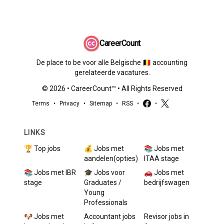
CareerCount
De place to be voor alle Belgische 🇧🇪 accounting
gerelateerde vacatures.
©
2026
•
CareerCount
™ • All Rights Reserved
Terms
•
Privacy
•
Sitemap
•
RSS
•
•
LINKS
🏆 Top jobs
💰 Jobs met
📚 Jobs met
aandelen(opties)
ITAA stage
📚 Jobs met IBR
🎓 Jobs voor
🚗 Jobs met
stage
Graduates /
bedrijfswagen
Young
Professionals
🐶 Jobs met
Accountant
jobs
Revisor
jobs in