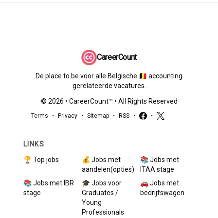
CareerCount
De place to be voor alle Belgische 🇧🇪 accounting
gerelateerde vacatures.
©
2026
•
CareerCount
™ • All Rights Reserved
Terms
•
Privacy
•
Sitemap
•
RSS
•
•
LINKS
🏆 Top jobs
💰 Jobs met
📚 Jobs met
aandelen(opties)
ITAA stage
📚 Jobs met IBR
🎓 Jobs voor
🚗 Jobs met
stage
Graduates /
bedrijfswagen
Young
Professionals