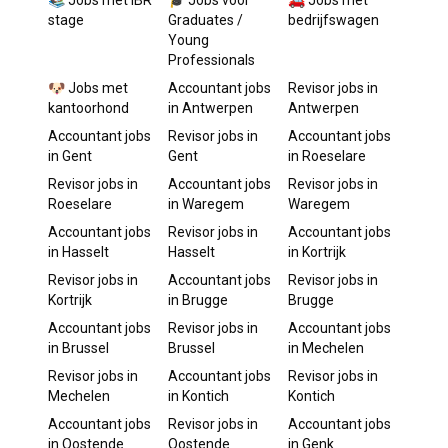
📚 Jobs met IBR
🎓 Jobs voor
🚗 Jobs met
stage
Graduates /
bedrijfswagen
Young
Professionals
🐶 Jobs met
Accountant
jobs
Revisor
jobs in
kantoorhond
in
Antwerpen
Antwerpen
Accountant
jobs
Revisor
jobs in
Accountant
jobs
in
Gent
Gent
in
Roeselare
Revisor
jobs in
Accountant
jobs
Revisor
jobs in
Roeselare
in
Waregem
Waregem
Accountant
jobs
Revisor
jobs in
Accountant
jobs
in
Hasselt
Hasselt
in
Kortrijk
Revisor
jobs in
Accountant
jobs
Revisor
jobs in
Kortrijk
in
Brugge
Brugge
Accountant
jobs
Revisor
jobs in
Accountant
jobs
in
Brussel
Brussel
in
Mechelen
Revisor
jobs in
Accountant
jobs
Revisor
jobs in
Mechelen
in
Kontich
Kontich
Accountant
jobs
Revisor
jobs in
Accountant
jobs
in
Oostende
Oostende
in
Genk