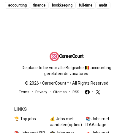
accounting
finance
bookkeeping
full-time
audit
CareerCount
De place to be voor alle Belgische 🇧🇪 accounting
gerelateerde vacatures.
©
2026
•
CareerCount
™ • All Rights Reserved
Terms
•
Privacy
•
Sitemap
•
RSS
•
•
LINKS
🏆 Top jobs
💰 Jobs met
📚 Jobs met
aandelen(opties)
ITAA stage