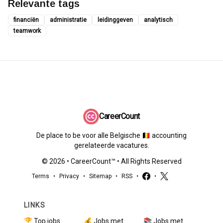
Relevante tags
financiën
administratie
leidinggeven
analytisch
teamwork
CareerCount
De place to be voor alle Belgische 🇧🇪 accounting
gerelateerde vacatures.
©
2026
•
CareerCount
™ • All Rights Reserved
Terms
•
Privacy
•
Sitemap
•
RSS
•
•
LINKS
🏆 Top jobs
💰 Jobs met
📚 Jobs met