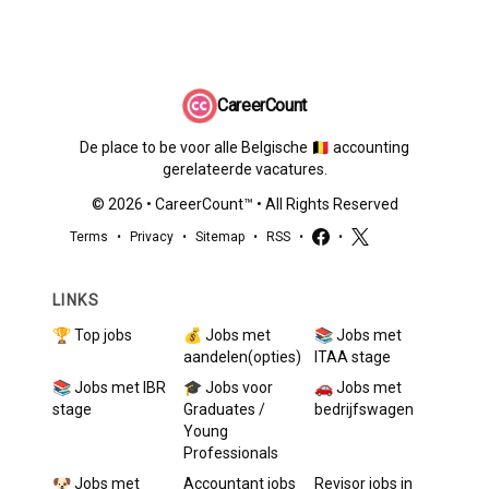
CareerCount
De place to be voor alle Belgische 🇧🇪 accounting
gerelateerde vacatures.
©
2026
•
CareerCount
™ • All Rights Reserved
Terms
•
Privacy
•
Sitemap
•
RSS
•
•
LINKS
🏆 Top jobs
💰 Jobs met
📚 Jobs met
aandelen(opties)
ITAA stage
📚 Jobs met IBR
🎓 Jobs voor
🚗 Jobs met
stage
Graduates /
bedrijfswagen
Young
Professionals
🐶 Jobs met
Accountant
jobs
Revisor
jobs in