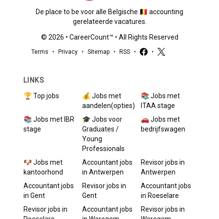
De place to be voor alle Belgische 🇧🇪 accounting
gerelateerde vacatures.
©
2026
•
CareerCount
™ • All Rights Reserved
Terms
•
Privacy
•
Sitemap
•
RSS
•
•
LINKS
🏆 Top jobs
💰 Jobs met
📚 Jobs met
aandelen(opties)
ITAA stage
📚 Jobs met IBR
🎓 Jobs voor
🚗 Jobs met
stage
Graduates /
bedrijfswagen
Young
Professionals
🐶 Jobs met
Accountant
jobs
Revisor
jobs in
kantoorhond
in
Antwerpen
Antwerpen
Accountant
jobs
Revisor
jobs in
Accountant
jobs
in
Gent
Gent
in
Roeselare
Revisor
jobs in
Accountant
jobs
Revisor
jobs in