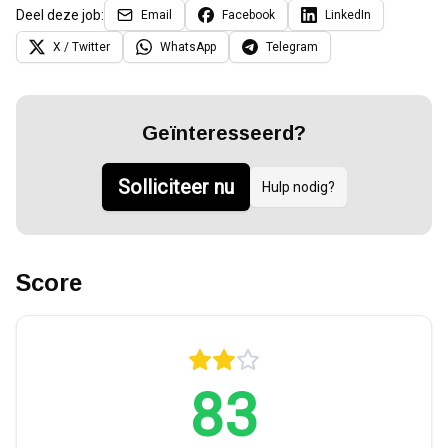
Deel deze job:
Email
Facebook
LinkedIn
X / Twitter
WhatsApp
Telegram
Geïnteresseerd?
Solliciteer nu
Hulp nodig?
Score
83