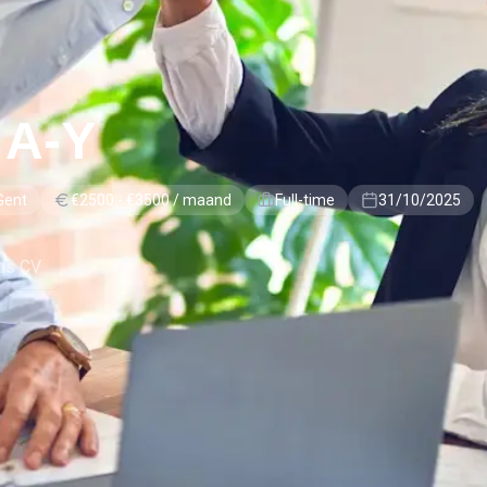
 A-Y
Gent
€2500 - €3500 / maand
Full-time
31/10/2025
tis CV