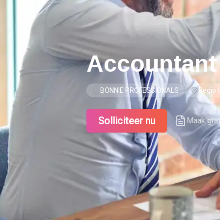
Accountant
BONNIE PROFESSIONALS
Regio 
Solliciteer nu
Maak gra