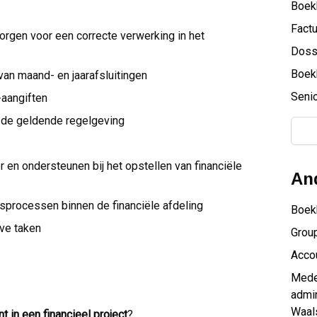
Boek
Factu
rgen voor een correcte verwerking in het
Doss
Boek
van maand- en jaarafsluitingen
Senio
aangiften
 de geldende regelgeving
 en ondersteunen bij het opstellen van financiële
And
sprocessen binnen de financiële afdeling
Boek
eve taken
Group
Acco
Medew
admi
Waal
t in een financieel project
?