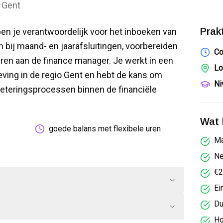
Gent
Prak
ben je verantwoordelijk voor het inboeken van
bij maand- en jaarafsluitingen, voorbereiden
Co
ren aan de finance manager. Je werkt in een
Lo
ing in de regio Gent en hebt de kans om
Ni
beteringsprocessen binnen de financiële
Wat k
goede balans met flexibele uren
Ma
Ne
€2
Ei
Du
Ho