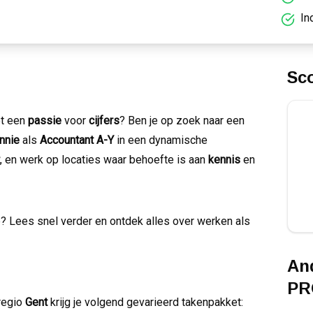
In
Sc
t een
passie
voor
cijfers
? Ben je op zoek naar een
nnie
als
Accountant A-Y
in een dynamische
, en werk op locaties waar behoefte is aan
kennis
en
ap? Lees snel verder en ontdek alles over werken als
And
PR
regio
Gent
krijg je volgend gevarieerd takenpakket: