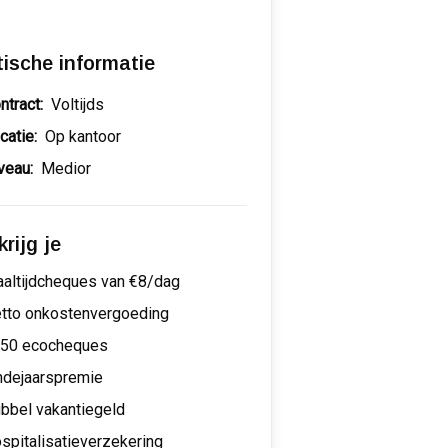
tische informatie
ntract:
Voltijds
catie:
Op kantoor
veau:
Medior
rijg je
altijdcheques van €8/dag
tto onkostenvergoeding
50 ecocheques
ndejaarspremie
bbel vakantiegeld
spitalisatieverzekering