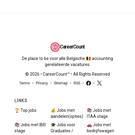
CareerCount
De place to be voor alle Belgische 🇧🇪 accounting
gerelateerde vacatures.
©
2026
•
CareerCount
™ • All Rights Reserved
Terms
•
Privacy
•
Sitemap
•
RSS
•
•
LINKS
🏆 Top jobs
💰 Jobs met
📚 Jobs met
aandelen(opties)
ITAA stage
📚 Jobs met IBR
🎓 Jobs voor
🚗 Jobs met
stage
Graduates /
bedrijfswagen