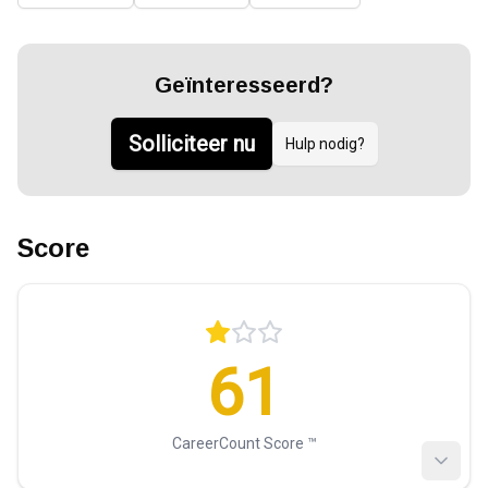
Geïnteresseerd?
Solliciteer nu
Hulp nodig?
Score
61
CareerCount Score ™️