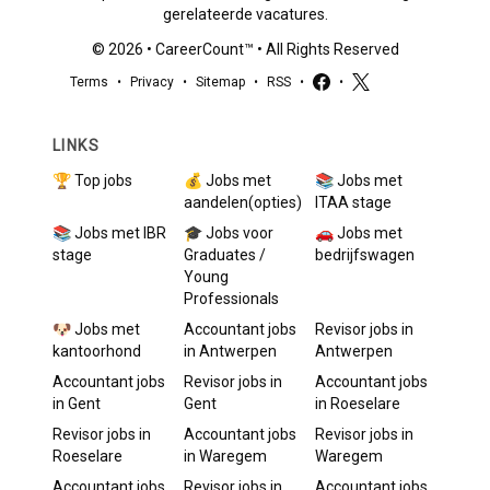
gerelateerde vacatures.
©
2026
•
CareerCount
™ • All Rights Reserved
Terms
•
Privacy
•
Sitemap
•
RSS
•
•
LINKS
🏆 Top jobs
💰 Jobs met
📚 Jobs met
aandelen(opties)
ITAA stage
📚 Jobs met IBR
🎓 Jobs voor
🚗 Jobs met
stage
Graduates /
bedrijfswagen
Young
Professionals
🐶 Jobs met
Accountant
jobs
Revisor
jobs in
kantoorhond
in
Antwerpen
Antwerpen
Accountant
jobs
Revisor
jobs in
Accountant
jobs
in
Gent
Gent
in
Roeselare
Revisor
jobs in
Accountant
jobs
Revisor
jobs in
Roeselare
in
Waregem
Waregem
Accountant
jobs
Revisor
jobs in
Accountant
jobs