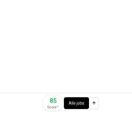
85
Alle jobs
Score™️