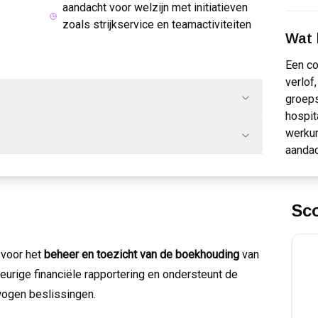
aandacht voor welzijn met initiatieven
zoals strijkservice en teamactiviteiten
Wat k
Een co
verlof
groeps
hospit
werkur
aandac
Sc
 voor het
beheer en toezicht van de boekhouding
van
keurige financiële rapportering en ondersteunt de
wogen beslissingen.