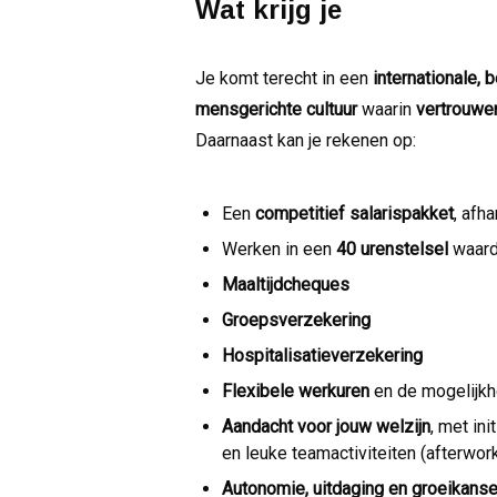
Wat krijg je
Je komt terecht in een
internationale,
mensgerichte cultuur
waarin
vertrouwe
Daarnaast kan je rekenen op:
Een
competitief salarispakket
, afh
Werken in een
40 urenstelsel
waard
Maaltijdcheques
Groepsverzekering
Hospitalisatieverzekering
Flexibele werkuren
en de mogelijkh
Aandacht voor jouw welzijn
, met in
en leuke teamactiviteiten (afterwork
Autonomie, uitdaging en groeikans