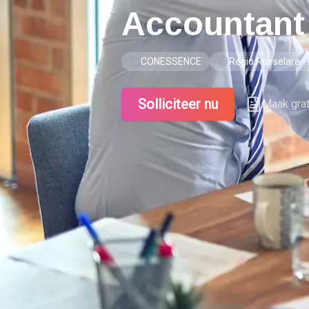
Accountant
CONESSENCE
Regio Roeselare -
Solliciteer nu
Maak gra