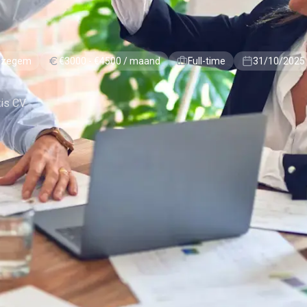
 Izegem
€3000 - €4500 / maand
Full-time
31/10/2025
tis CV