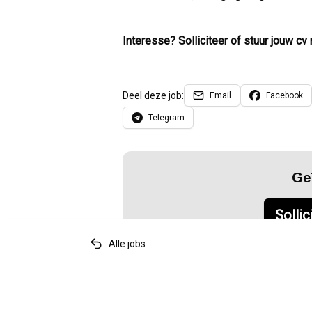
Interesse? Solliciteer of stuur jouw cv
Deel deze job:
Email
Facebook
Telegram
Ge
Sollic
Alle jobs
Relevante tags
accounting
finance
financial reporting