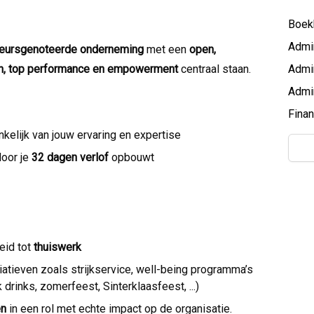
Boek
Admi
 beursgenoteerde onderneming
met een
open,
n, top performance en empowerment
centraal staan.
Admi
Admi
Finan
ankelijk van jouw ervaring en expertise
oor je
32 dagen verlof
opbouwt
eid tot
thuiswerk
itiatieven zoals strijkservice, well-being programma’s
 drinks, zomerfeest, Sinterklaasfeest, ...)
en
in een rol met echte impact op de organisatie.