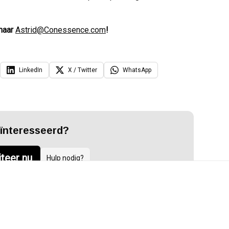
 naar
Astrid@Conessence.com
!
LinkedIn
X / Twitter
WhatsApp
ïnteresseerd?
iteer nu
Hulp nodig?
audit
compliance