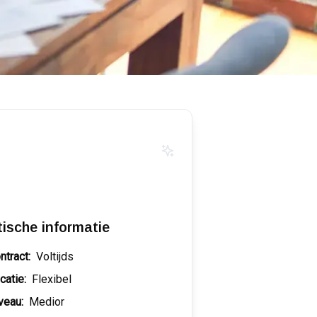
tische informatie
ntract:
Voltijds
catie:
Flexibel
veau:
Medior