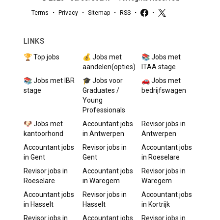
Terms
•
Privacy
•
Sitemap
•
RSS
•
•
LINKS
🏆 Top jobs
💰 Jobs met
📚 Jobs met
aandelen(opties)
ITAA stage
📚 Jobs met IBR
🎓 Jobs voor
🚗 Jobs met
stage
Graduates /
bedrijfswagen
Young
Professionals
🐶 Jobs met
Accountant
jobs
Revisor
jobs in
kantoorhond
in
Antwerpen
Antwerpen
Accountant
jobs
Revisor
jobs in
Accountant
jobs
in
Gent
Gent
in
Roeselare
Revisor
jobs in
Accountant
jobs
Revisor
jobs in
Roeselare
in
Waregem
Waregem
Accountant
jobs
Revisor
jobs in
Accountant
jobs
in
Hasselt
Hasselt
in
Kortrijk
Revisor
jobs in
Accountant
jobs
Revisor
jobs in