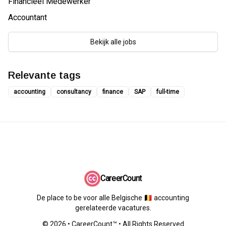
Financieel Medewerker
Accountant
Bekijk alle jobs
Relevante tags
accounting
consultancy
finance
SAP
full-time
CareerCount
De place to be voor alle Belgische 🇧🇪 accounting
gerelateerde vacatures.
©
2026
•
CareerCount
™ • All Rights Reserved