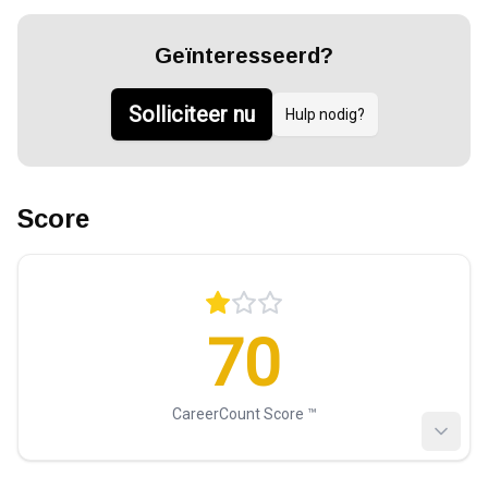
Geïnteresseerd?
Solliciteer nu
Hulp nodig?
Score
70
CareerCount Score ™️