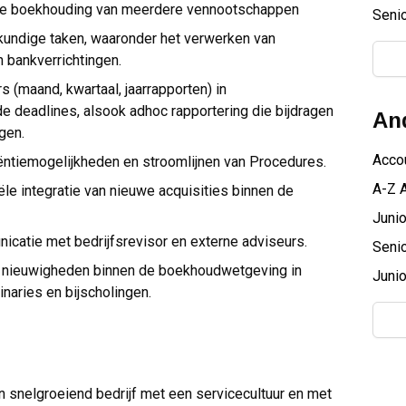
ne boekhouding van meerdere vennootschappen
Senio
kundige taken, waaronder het verwerken van
 bankverrichtingen.
rs (maand, kwartaal, jaarrapporten) in
deadlines, alsook adhoc rapportering die bijdragen
And
gen.
Acco
iëntiemogelijkheden en stroomlijnen van Procedures.
A-Z 
ële integratie van nieuwe acquisities binnen de
Junio
icatie met bedrijfsrevisor en externe adviseurs.
Senio
te nieuwigheden binnen de boekhoudwetgeving in
Junio
naries en bijscholingen.
n snelgroeiend bedrijf met een servicecultuur en met