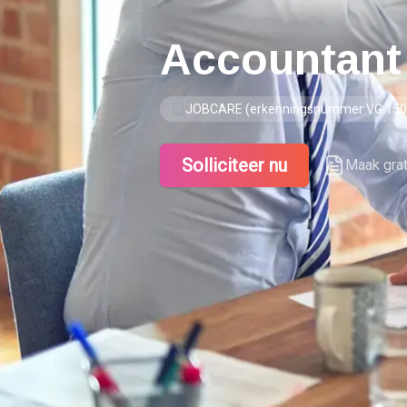
Accountant
JOBCARE (erkenningsnummer VG.150
Solliciteer nu
Maak gra