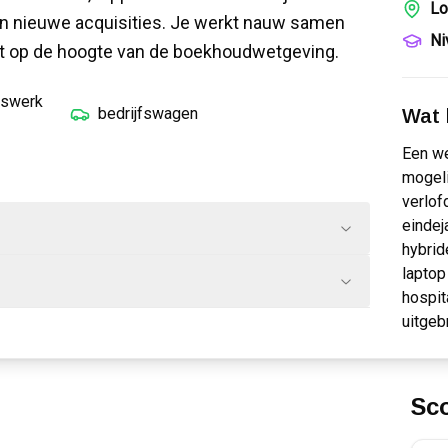
Lo
van nieuwe acquisities. Je werkt nauw samen
Ni
jft op de hoogte van de boekhoudwetgeving.
iswerk
bedrijfswagen
Wat k
Een w
mogeli
verlof
eindej
hybrid
laptop
hospit
uitgeb
Sc