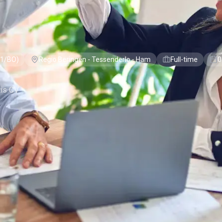
1/BO)
Regio Beringen - Tessenderlo - Ham
Full-time
0
tis CV