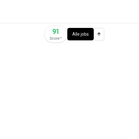
91
Alle jobs
Score™️