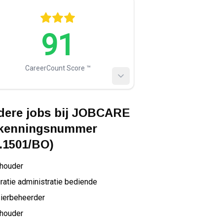
91
CareerCount Score ™️
ere jobs bij
JOBCARE
rkenningsnummer
.1501/BO)
houder
ratie administratie bediende
ierbeheerder
houder