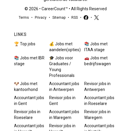
©
2026
•
CareerCount
™ • All Rights Reserved
Terms
•
Privacy
•
Sitemap
•
RSS
•
•
LINKS
🏆 Top jobs
💰 Jobs met
📚 Jobs met
aandelen(opties)
ITAA stage
📚 Jobs met IBR
🎓 Jobs voor
🚗 Jobs met
stage
Graduates /
bedrijfswagen
Young
Professionals
🐶 Jobs met
Accountant
jobs
Revisor
jobs in
kantoorhond
in
Antwerpen
Antwerpen
Accountant
jobs
Revisor
jobs in
Accountant
jobs
in
Gent
Gent
in
Roeselare
Revisor
jobs in
Accountant
jobs
Revisor
jobs in
Roeselare
in
Waregem
Waregem
Accountant
jobs
Revisor
jobs in
Accountant
jobs