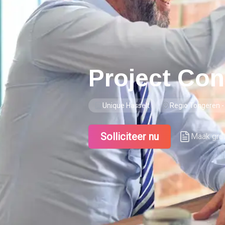
Project Con
Unique Hasselt
Regio Tongeren 
Solliciteer nu
Maak gra