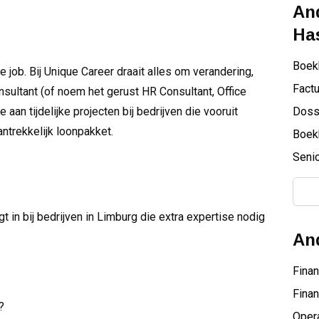
And
Has
Boek
je job. Bij Unique Career draait alles om verandering,
Factu
nsultant (of noem het gerust HR Consultant, Office
 aan tijdelijke projecten bij bedrijven die vooruit
Doss
aantrekkelijk loonpakket.
Boek
Senio
t in bij bedrijven in Limburg die extra expertise nodig
And
Fina
Finan
?
Oper