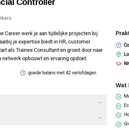
ial Controller
kers
Prak
e Career werk je aan tijdelijke projecten bij
aarbij je expertise biedt in HR, customer
Co
tart als Trainee Consultant en groeit door naar
Lo
een netwerk opbouwt en ervaring opdoet.
Ni
goede balans met 42 verlofdagen
Wat k
Ma
Ec
Ho
Gr