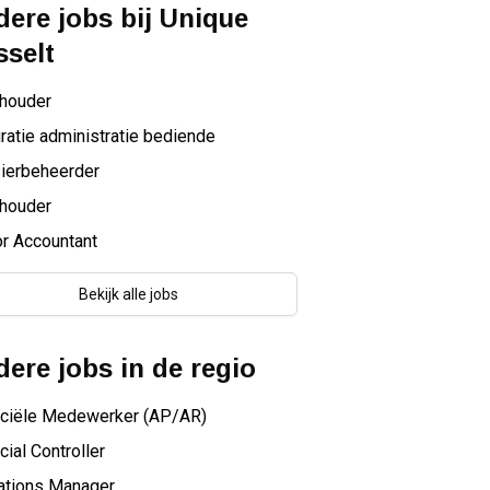
ere jobs bij
Unique
selt
houder
ratie administratie bediende
ierbeheerder
houder
r Accountant
Bekijk alle jobs
ere jobs in de regio
nciële Medewerker (AP/AR)
cial Controller
ations Manager