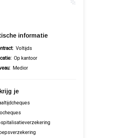
tische informatie
ntract:
Voltijds
catie:
Op kantoor
veau:
Medior
rijg je
altijdcheques
ocheques
spitalisatieverzekering
oepsverzekering