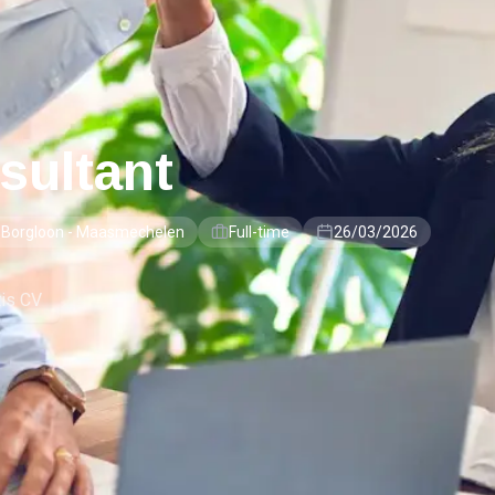
sultant
- Borgloon - Maasmechelen
Full-time
26/03/2026
tis CV