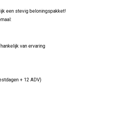
lijk een stevig beloningspakket!
emaal:
hankelijk van ervaring
feestdagen + 12 ADV)