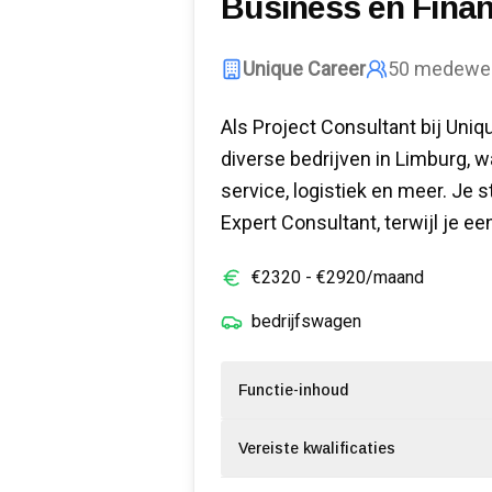
Business en Financ
Unique Career
50
medewer
Als Project Consultant bij Uniqu
diverse bedrijven in Limburg, w
service, logistiek en meer. Je s
Expert Consultant, terwijl je 
€
2320
- €
2920
/maand
bedrijfswagen
Functie-inhoud
Vereiste kwalificaties