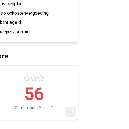
nsioenplan
tto onkostenvergoeding
kantiegeld
ndejaarspremie
ore
56
CareerCount Score ™️