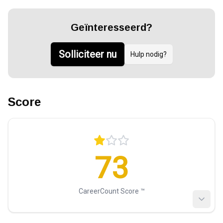
Geïnteresseerd?
Solliciteer nu
Hulp nodig?
Score
73
CareerCount Score ™️