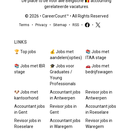
De place to be voor alle Belgische 🇧🇪 accounting
gerelateerde vacatures.
©
2026
•
CareerCount
™ • All Rights Reserved
Terms
•
Privacy
•
Sitemap
•
RSS
•
•
LINKS
🏆 Top jobs
💰 Jobs met
📚 Jobs met
aandelen(opties)
ITAA stage
📚 Jobs met IBR
🎓 Jobs voor
🚗 Jobs met
stage
Graduates /
bedrijfswagen
Young
Professionals
🐶 Jobs met
Accountant
jobs
Revisor
jobs in
kantoorhond
in
Antwerpen
Antwerpen
Accountant
jobs
Revisor
jobs in
Accountant
jobs
in
Gent
Gent
in
Roeselare
Revisor
jobs in
Accountant
jobs
Revisor
jobs in
Roeselare
in
Waregem
Waregem