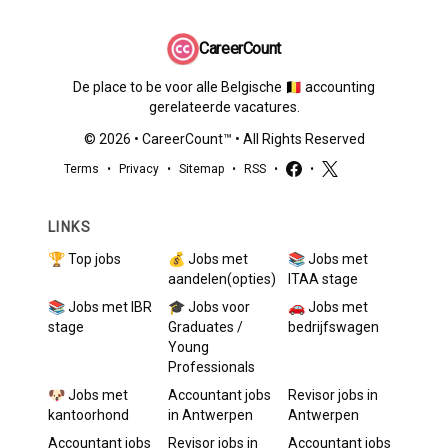
CareerCount
De place to be voor alle Belgische 🇧🇪 accounting
gerelateerde vacatures.
©
2026
•
CareerCount
™ • All Rights Reserved
Terms
•
Privacy
•
Sitemap
•
RSS
•
•
LINKS
🏆 Top jobs
💰 Jobs met
📚 Jobs met
aandelen(opties)
ITAA stage
📚 Jobs met IBR
🎓 Jobs voor
🚗 Jobs met
stage
Graduates /
bedrijfswagen
Young
Professionals
🐶 Jobs met
Accountant
jobs
Revisor
jobs in
kantoorhond
in
Antwerpen
Antwerpen
Accountant
jobs
Revisor
jobs in
Accountant
jobs