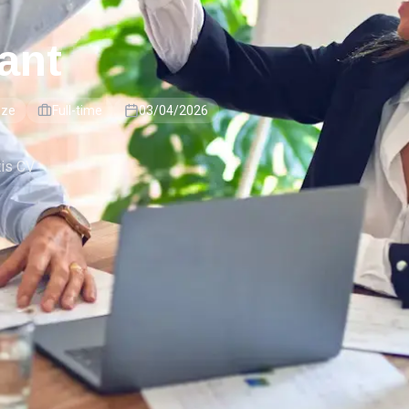
ant
nze
Full-time
03/04/2026
tis CV