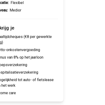
catie:
Flexibel
veau:
Medior
rijg je
altijdcheques (€8 per gewerkte
g)
tto-onkostenvergoeding
nus van 8% op het jaarloon
oepsverzekering
spitalisatieverzekering
gelijkheid tot auto- of fietslease
a het werk
come care