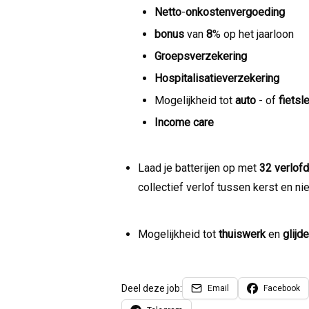
Netto
-
onkostenvergoeding
bonus
van
8
% op het jaarloon
Groepsverzekering
Hospitalisatieverzekering
Mogelijkheid tot
auto
- of
fietsl
Income care
Laad je batterijen op met
32 verlof
collectief verlof tussen kerst en nie
Mogelijkheid tot
thuiswerk
en
glijd
Deel deze job:
Email
Facebook