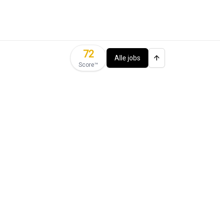
72
Alle jobs
Score™️