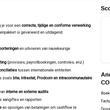
Sc
g je voor een
correcte, tijdige en conforme verwerking
kenpakket is gevarieerd en uitdagend:
porteringen
en uitvoeren van nauwkeurige
ting
(provisies, payrollboekingen, controles, enz.)
nciliaties
tussen internationale entiteiten
And
es zoals
btw, Intrastat, Prodcom en intracommunautaire
CO
 van
interne en externe audits
Boek
le aangiftes en rapporten
Factu
e
en opvolgen van betalingen om cashflow te
Doss