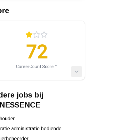
ore
72
CareerCount Score ™️
ere jobs bij
NESSENCE
houder
ratie administratie bediende
ierbeheerder