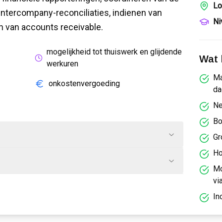
Lo
intercompany-reconciliaties, indienen van
Ni
en van accounts receivable.
mogelijkheid tot thuiswerk en glijdende
Wat k
werkuren
Ma
onkostenvergoeding
da
Ne
Bo
Gr
Ho
Mo
vi
In