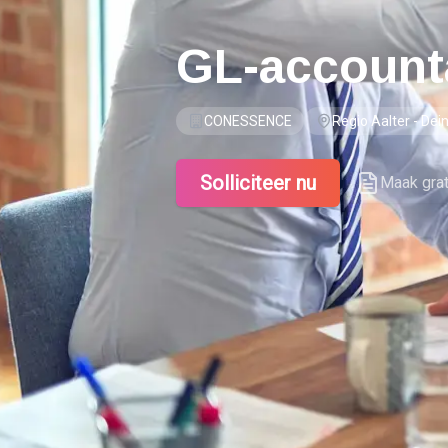
GL-account
CONESSENCE
Regio Aalter - Dei
Solliciteer nu
Maak gra