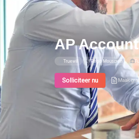
AP Account
Truewill
Regio Mouscron
Fu
Solliciteer nu
Maak gra