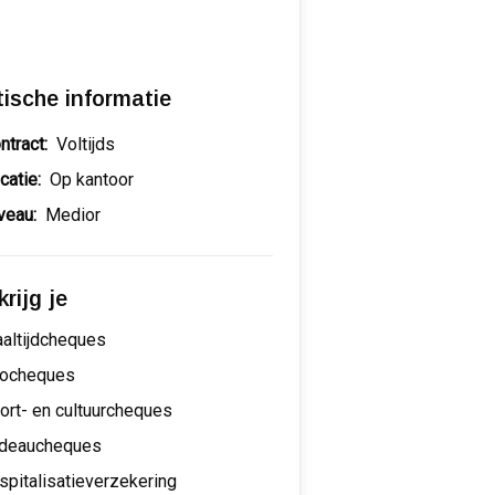
tische informatie
ntract:
Voltijds
catie:
Op kantoor
veau:
Medior
rijg je
altijdcheques
ocheques
ort- en cultuurcheques
deaucheques
spitalisatieverzekering