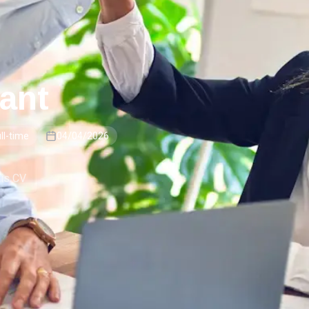
ant
ll-time
04/04/2026
tis CV