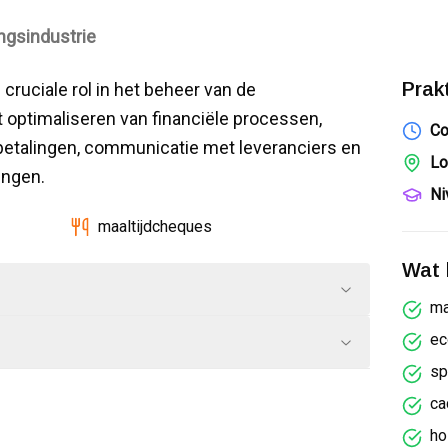
ngsindustrie
Prak
cruciale rol in het beheer van de
t optimaliseren van financiële processen,
Co
betalingen, communicatie met leveranciers en
Lo
ingen.
Ni
maaltijdcheques
Wat k
ma
ec
sp
ca
ho