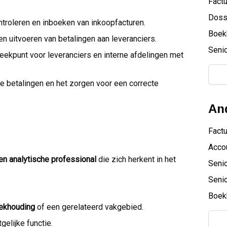
Factu
Doss
ntroleren en inboeken van inkoopfacturen.
Boek
 en uitvoeren van betalingen aan leveranciers.
Senio
reekpunt voor leveranciers en interne afdelingen met
e betalingen en het zorgen voor een correcte
And
Fact
Acco
n analytische professional
die zich herkent in het
Senio
Senio
Boek
ekhouding
of een gerelateerd vakgebied.
gelijke functie.