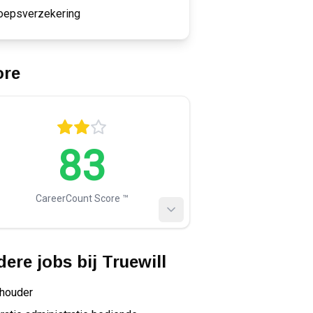
oepsverzekering
ore
83
CareerCount Score ™️
ere jobs bij
Truewill
houder