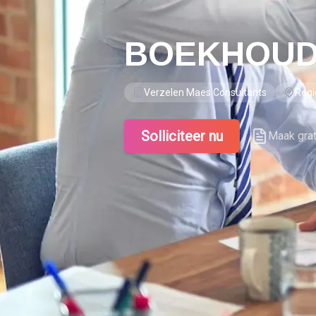
BOEKHOUD
Verzelen Maes Consultants
Regi
Solliciteer nu
Maak gra