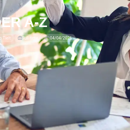
ER A-Z
o Tielt
Full-time
04/04/2026
tis CV