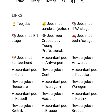
Terms
•
Privacy
•
Sitemap
•
RSS
•
•
LINKS
🏆 Top jobs
💰 Jobs met
📚 Jobs met
aandelen(opties)
ITAA stage
📚 Jobs met IBR
🎓 Jobs voor
🚗 Jobs met
stage
Graduates /
bedrijfswagen
Young
Professionals
🐶 Jobs met
Accountant
jobs
Revisor
jobs in
kantoorhond
in
Antwerpen
Antwerpen
Accountant
jobs
Revisor
jobs in
Accountant
jobs
in
Gent
Gent
in
Roeselare
Revisor
jobs in
Accountant
jobs
Revisor
jobs in
Roeselare
in
Waregem
Waregem
Accountant
jobs
Revisor
jobs in
Accountant
jobs
in
Hasselt
Hasselt
in
Kortrijk
Revisor
jobs in
Accountant
jobs
Revisor
jobs in
Kortrijk
in
Brugge
Brugge