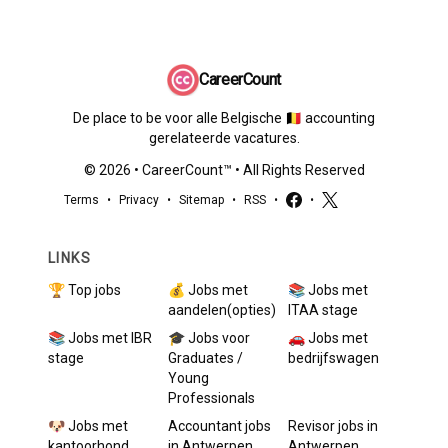
CareerCount
De place to be voor alle Belgische 🇧🇪 accounting
gerelateerde vacatures.
©
2026
•
CareerCount
™ • All Rights Reserved
Terms
•
Privacy
•
Sitemap
•
RSS
•
•
LINKS
🏆 Top jobs
💰 Jobs met
📚 Jobs met
aandelen(opties)
ITAA stage
📚 Jobs met IBR
🎓 Jobs voor
🚗 Jobs met
stage
Graduates /
bedrijfswagen
Young
Professionals
🐶 Jobs met
Accountant
jobs
Revisor
jobs in
kantoorhond
in
Antwerpen
Antwerpen