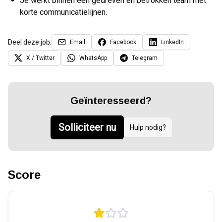
Je werkt binnen een gedreven en betrokken team met
korte communicatielijnen.
Deel deze job:
Email
Facebook
LinkedIn
X / Twitter
WhatsApp
Telegram
Geïnteresseerd?
Solliciteer nu
Hulp nodig?
Score