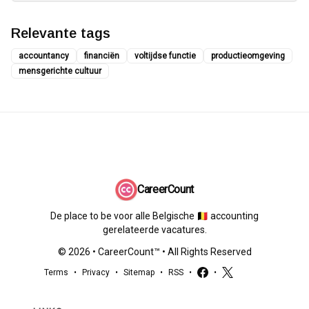
Relevante tags
accountancy
financiën
voltijdse functie
productieomgeving
mensgerichte cultuur
CareerCount
De place to be voor alle Belgische 🇧🇪 accounting
gerelateerde vacatures.
©
2026
•
CareerCount
™ • All Rights Reserved
Terms
•
Privacy
•
Sitemap
•
RSS
•
•