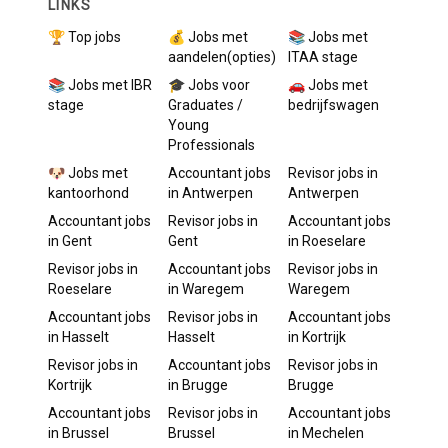
LINKS
🏆 Top jobs
💰 Jobs met
📚 Jobs met
aandelen(opties)
ITAA stage
📚 Jobs met IBR
🎓 Jobs voor
🚗 Jobs met
stage
Graduates /
bedrijfswagen
Young
Professionals
🐶 Jobs met
Accountant
jobs
Revisor
jobs in
kantoorhond
in
Antwerpen
Antwerpen
Accountant
jobs
Revisor
jobs in
Accountant
jobs
in
Gent
Gent
in
Roeselare
Revisor
jobs in
Accountant
jobs
Revisor
jobs in
Roeselare
in
Waregem
Waregem
Accountant
jobs
Revisor
jobs in
Accountant
jobs
in
Hasselt
Hasselt
in
Kortrijk
Revisor
jobs in
Accountant
jobs
Revisor
jobs in
Kortrijk
in
Brugge
Brugge
Accountant
jobs
Revisor
jobs in
Accountant
jobs
in
Brussel
Brussel
in
Mechelen