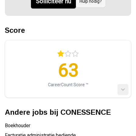
Solliciteer nu
Hulp nodig?
Score
63
CareerCount Score ™️
Andere jobs bij
CONESSENCE
Boekhouder
Facturatie administratie bediende