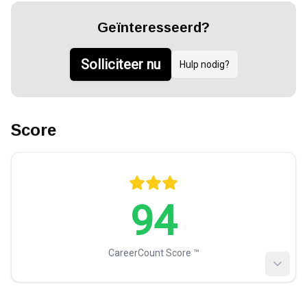
Geïnteresseerd?
Solliciteer nu
Hulp nodig?
Score
94
CareerCount Score ™️