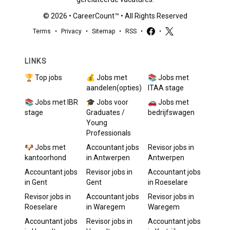
©
2026
•
CareerCount
™ • All Rights Reserved
Terms
•
Privacy
•
Sitemap
•
RSS
•
•
LINKS
🏆 Top jobs
💰 Jobs met
📚 Jobs met
aandelen(opties)
ITAA stage
📚 Jobs met IBR
🎓 Jobs voor
🚗 Jobs met
stage
Graduates /
bedrijfswagen
Young
Professionals
🐶 Jobs met
Accountant
jobs
Revisor
jobs in
kantoorhond
in
Antwerpen
Antwerpen
Accountant
jobs
Revisor
jobs in
Accountant
jobs
in
Gent
Gent
in
Roeselare
Revisor
jobs in
Accountant
jobs
Revisor
jobs in
Roeselare
in
Waregem
Waregem
Accountant
jobs
Revisor
jobs in
Accountant
jobs