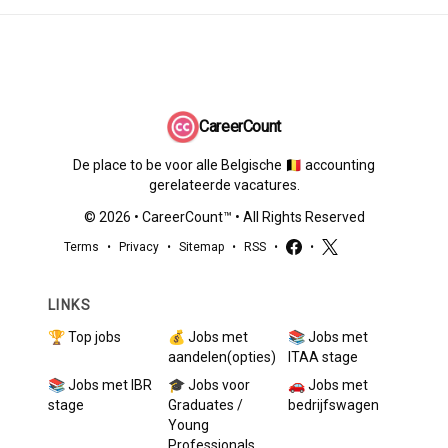
CareerCount
De place to be voor alle Belgische 🇧🇪 accounting
gerelateerde vacatures.
©
2026
•
CareerCount
™ • All Rights Reserved
Terms
•
Privacy
•
Sitemap
•
RSS
•
•
LINKS
🏆 Top jobs
💰 Jobs met
📚 Jobs met
aandelen(opties)
ITAA stage
📚 Jobs met IBR
🎓 Jobs voor
🚗 Jobs met
stage
Graduates /
bedrijfswagen
Young
Professionals