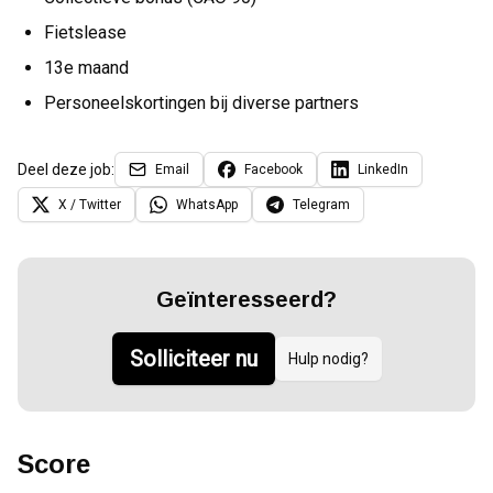
Fietslease
13e maand
Personeelskortingen bij diverse partners
Deel deze job:
Email
Facebook
LinkedIn
X / Twitter
WhatsApp
Telegram
Geïnteresseerd?
Solliciteer nu
Hulp nodig?
Score