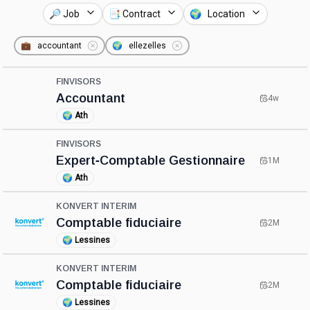
🔎 Job
📑 Contract
🌍 Location
💼
accountant
🌍
ellezelles
FINVISORS
Accountant
4w
🌍
Ath
FINVISORS
Expert‑Comptable Gestionnaire
1M
🌍
Ath
KONVERT INTERIM
Comptable fiduciaire
2M
🌍
Lessines
KONVERT INTERIM
Comptable fiduciaire
2M
🌍
Lessines