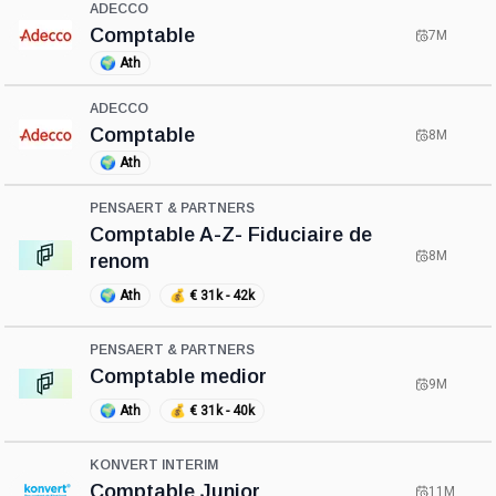
ADECCO
Comptable
7M
🌍
Ath
ADECCO
Comptable
8M
🌍
Ath
PENSAERT & PARTNERS
Comptable A-Z- Fiduciaire de
8M
renom
🌍
Ath
💰
€ 31k - 42k
PENSAERT & PARTNERS
Comptable medior
9M
🌍
Ath
💰
€ 31k - 40k
KONVERT INTERIM
Comptable Junior
11M