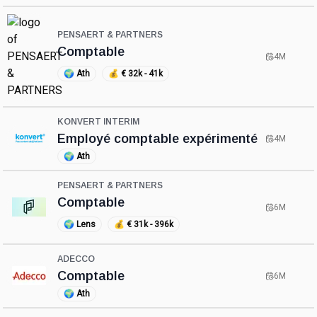
PENSAERT & PARTNERS
Comptable
4M
🌍
Ath
💰
€ 32k - 41k
KONVERT INTERIM
Employé comptable expérimenté
4M
🌍
Ath
PENSAERT & PARTNERS
Comptable
6M
🌍
Lens
💰
€ 31k - 396k
ADECCO
Comptable
6M
🌍
Ath