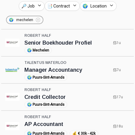
🔎 Job
📑 Contract
🌍 Location
🌍
mechelen
ROBERT HALF
Senior Boekhouder Profiel
1u
🌍
Mechelen
TALENTUS WATERLOO
Manager Accountancy
7u
🌍
Puurs-Sint-Amands
ROBERT HALF
Credit Collector
17u
🌍
Puurs-Sint-Amands
ROBERT HALF
AP Accountant
18u
🌍
Puurs-Sint-Amands
💰
€ 30k - 42k