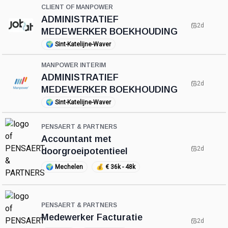
CLIENT OF MANPOWER
ADMINISTRATIEF
2d
MEDEWERKER BOEKHOUDING
🌍
Sint-Katelijne-Waver
MANPOWER INTERIM
ADMINISTRATIEF
2d
MEDEWERKER BOEKHOUDING
🌍
Sint-Katelijne-Waver
PENSAERT & PARTNERS
Accountant met
2d
doorgroeipotentieel
🌍
Mechelen
💰
€ 36k - 48k
PENSAERT & PARTNERS
Medewerker Facturatie
2d