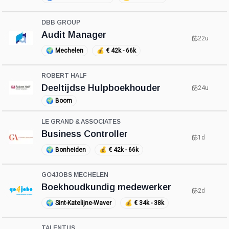
DBB GROUP
Audit Manager
22u
🌍
Mechelen
💰
€ 42k - 66k
ROBERT HALF
Deeltijdse Hulpboekhouder
24u
🌍
Boom
LE GRAND & ASSOCIATES
Business Controller
1d
🌍
Bonheiden
💰
€ 42k - 66k
GO4JOBS MECHELEN
Boekhoudkundig medewerker
2d
🌍
Sint-Katelijne-Waver
💰
€ 34k - 38k
TALENTUS