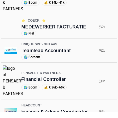
🌍
Boom
💰
€ 34k - 41k
⭐️
COECK
⭐️
MEDEWERKER FACTURATIE
2d
🌍
Niel
UNIQUE SINT-NIKLAAS
Teamlead Accountant
2d
🌍
Bornem
PENSAERT & PARTNERS
Financial Controller
3d
🌍
Boom
💰
€ 36k - 60k
HEADCOUNT
Finance & Admin Coordinator
3d