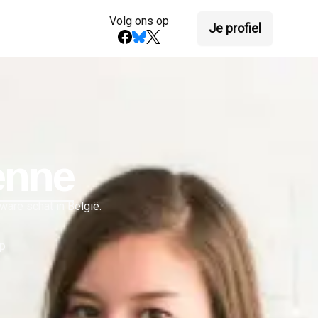
Volg ons op
Je profiel
enne
ware schat in België.
ap