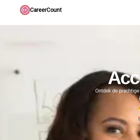
CareerCount
Acc
Ontdek de prachtige 