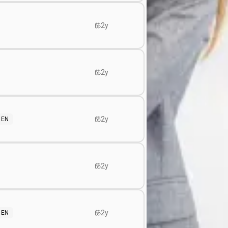
2y
2y
2y
EN
2y
2y
EN