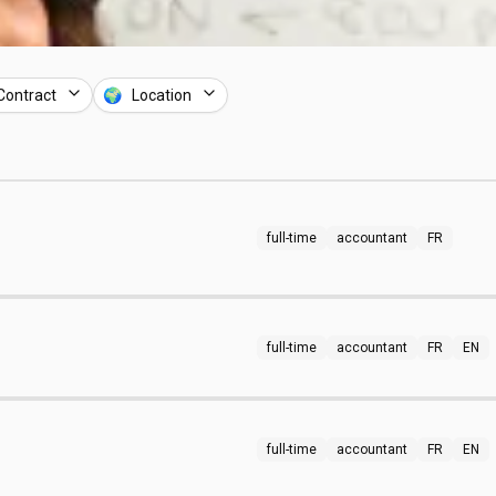
Contract
🌍 Location
full-time
accountant
FR
full-time
accountant
FR
EN
full-time
accountant
FR
EN