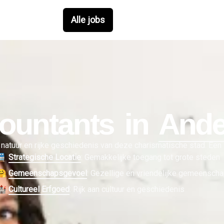
Alle jobs
ountant
s in
And
natuur en rijke geschiedenis van deze charismatische stad. Een 
🚆
Strategische Locatie
:
Gemakkelijke toegang tot grote steden
🤗
Gemeenschapsgevoel
:
Gezellige en vriendelijke gemeensch
🏰
Cultureel Erfgoed
:
Rijk aan cultuur en geschiedenis