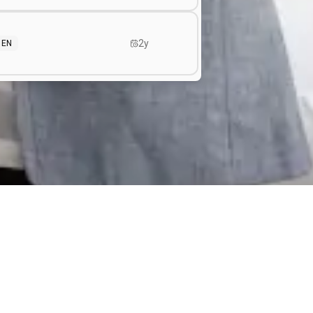
2y
EN