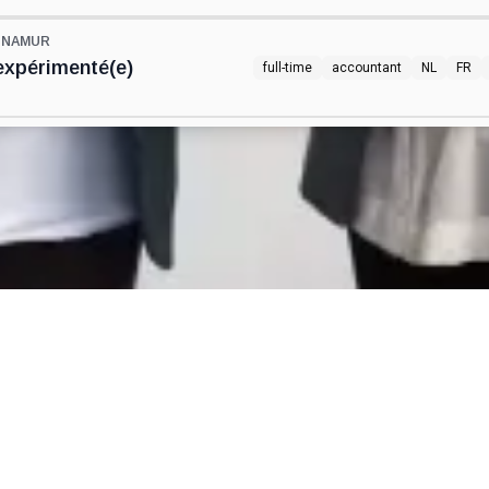
S NAMUR
expérimenté(e)
full-time
accountant
NL
FR