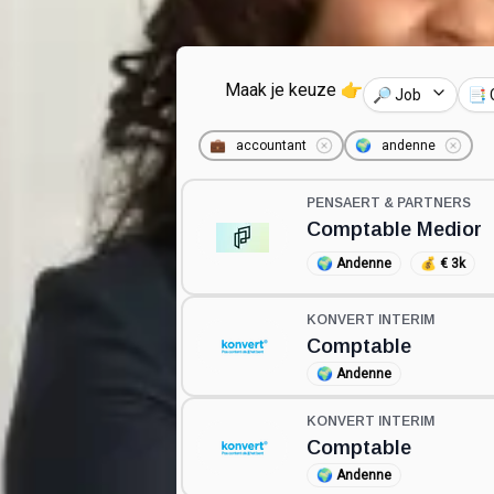
Maak je keuze 👉
🔎 Job
📑 
💼
accountant
🌍
andenne
PENSAERT & PARTNERS
Comptable Medior
🌍
Andenne
💰
€ 3k
KONVERT INTERIM
Comptable
🌍
Andenne
KONVERT INTERIM
Comptable
🌍
Andenne