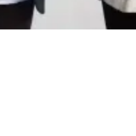
CareerCount
De place to be voor alle Belgische 🇧🇪 accounting
gerelateerde vacatures.
©
2026
•
CareerCount
™ • All Rights Reserved
Terms
•
Privacy
•
Sitemap
•
RSS
•
•