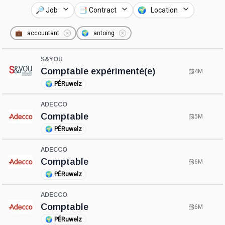
🔎 Job
📑 Contract
🌍 Location
💼
accountant
🌍
antoing
S&YOU
Comptable expérimenté(e)
4M
🌍
PÉRuwelz
ADECCO
Comptable
5M
🌍
PÉRuwelz
ADECCO
Comptable
6M
🌍
PÉRuwelz
ADECCO
Comptable
6M
🌍
PÉRuwelz