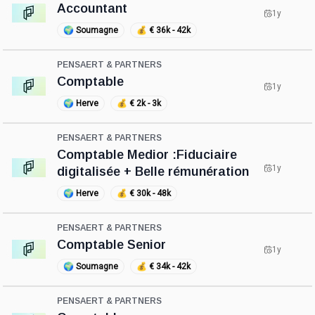
Accountant
1y
🌍
Soumagne
💰
€ 36k - 42k
PENSAERT & PARTNERS
Comptable
1y
🌍
Herve
💰
€ 2k - 3k
PENSAERT & PARTNERS
Comptable Medior :Fiduciaire
1y
digitalisée + Belle rémunération
🌍
Herve
💰
€ 30k - 48k
PENSAERT & PARTNERS
Comptable Senior
1y
🌍
Soumagne
💰
€ 34k - 42k
PENSAERT & PARTNERS