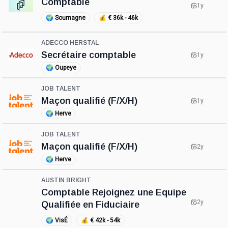
Comptable
1y
🌍
Soumagne
💰
€ 36k - 46k
ADECCO HERSTAL
Secrétaire comptable
1y
🌍
Oupeye
JOB TALENT
Maçon qualifié (F/X/H)
1y
🌍
Herve
JOB TALENT
Maçon qualifié (F/X/H)
2y
🌍
Herve
AUSTIN BRIGHT
Comptable Rejoignez une Equipe
2y
Qualifiée en Fiduciaire
🌍
VisÉ
💰
€ 42k - 54k