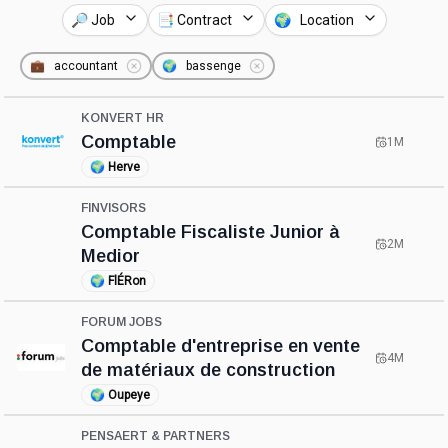
🔎 Job
📑 Contract
🌍 Location
💼
accountant
🌍
bassenge
KONVERT HR
Comptable
1M
🌍
Herve
FINVISORS
Comptable Fiscaliste Junior à
2M
Medior
🌍
FlÉRon
FORUM JOBS
Comptable d'entreprise en vente
4M
de matériaux de construction
🌍
Oupeye
PENSAERT & PARTNERS