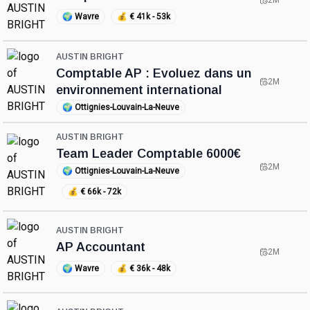
2M
🌍
Wavre
💰
€ 41k - 53k
AUSTIN BRIGHT
Comptable AP : Evoluez dans un
2M
environnement international
🌍
Ottignies-Louvain-La-Neuve
AUSTIN BRIGHT
Team Leader Comptable 6000€
2M
🌍
Ottignies-Louvain-La-Neuve
💰
€ 66k - 72k
AUSTIN BRIGHT
AP Accountant
2M
🌍
Wavre
💰
€ 36k - 48k