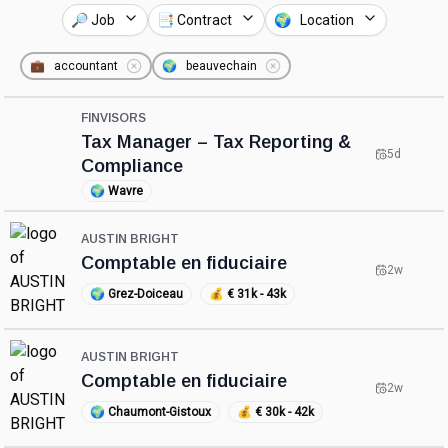
🔎 Job
📑 Contract
🌍 Location
💼
accountant
🌍
beauvechain
FINVISORS
Tax Manager – Tax Reporting &
5d
Compliance
🌍
Wavre
AUSTIN BRIGHT
Comptable en fiduciaire
2w
🌍
Grez-Doiceau
💰
€ 31k - 43k
AUSTIN BRIGHT
Comptable en fiduciaire
2w
🌍
Chaumont-Gistoux
💰
€ 30k - 42k