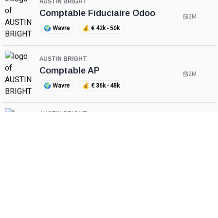
AUSTIN BRIGHT
Comptable Fiduciaire Odoo
2M
🌍
Wavre
💰
€ 42k - 50k
AUSTIN BRIGHT
Comptable AP
2M
🌍
Wavre
💰
€ 36k - 48k
AUSTIN BRIGHT
Comptable AP : Au cœur d'un
3M
groupe mondial
🌍
Wavre
AUSTIN BRIGHT
Comptable Voiture et Parking
3M
privé
CareerCount
🌍
Lasne
💰
€ 40k - 42k
De place to be voor alle Belgische 🇧🇪 accounting