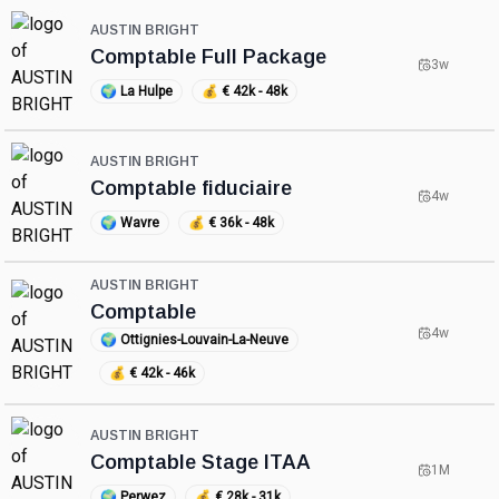
AUSTIN BRIGHT
Comptable Full Package
3w
🌍
La Hulpe
💰
€ 42k - 48k
AUSTIN BRIGHT
Comptable fiduciaire
4w
🌍
Wavre
💰
€ 36k - 48k
AUSTIN BRIGHT
Comptable
4w
🌍
Ottignies-Louvain-La-Neuve
💰
€ 42k - 46k
AUSTIN BRIGHT
Comptable Stage ITAA
1M
🌍
Perwez
💰
€ 28k - 31k