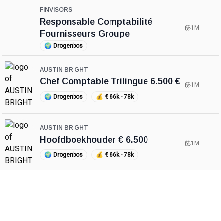
FINVISORS
Responsable Comptabilité
1M
Fournisseurs Groupe
🌍
Drogenbos
AUSTIN BRIGHT
Chef Comptable Trilingue 6.500 €
1M
🌍
Drogenbos
💰
€ 66k - 78k
AUSTIN BRIGHT
Hoofdboekhouder € 6.500
1M
🌍
Drogenbos
💰
€ 66k - 78k
PENSAERT & PARTNERS
Senior Accountant
1M
🌍
Sint-Pieters-Leeuw
💰
€ 42k - 72k