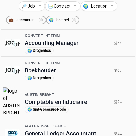
🔎 Job
📑 Contract
🌍 Location
💼
accountant
🌍
beersel
KONVERT INTERIM
Accounting Manager
6d
🌍
Drogenbos
KONVERT INTERIM
Boekhouder
6d
🌍
Drogenbos
AUSTIN BRIGHT
Comptable en fiduciaire
2w
🌍
Sint-Genesius-Rode
AGO BRUSSEL OFFICE
General Ledger Accountant
2w