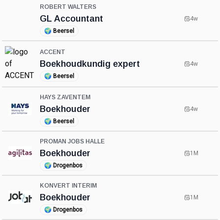
ROBERT WALTERS
GL Accountant
4w
🌍
Beersel
ACCENT
Boekhoudkundig expert
4w
🌍
Beersel
HAYS ZAVENTEM
Boekhouder
4w
🌍
Beersel
PROMAN JOBS HALLE
Boekhouder
1M
🌍
Drogenbos
KONVERT INTERIM
Boekhouder
1M
🌍
Drogenbos