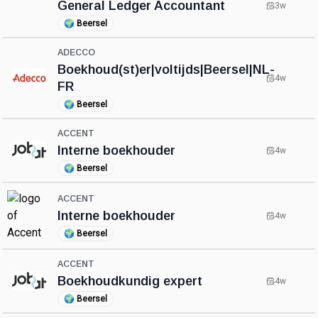
General Ledger Accountant
3w
🌍
Beersel
ADECCO
Boekhoud(st)er|voltijds|Beersel|NL-
4w
FR
🌍
Beersel
ACCENT
Interne boekhouder
4w
🌍
Beersel
ACCENT
Interne boekhouder
4w
🌍
Beersel
ACCENT
Boekhoudkundig expert
4w
🌍
Beersel