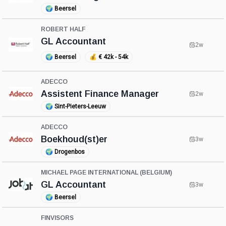
🌍
Beersel
ROBERT HALF
GL Accountant
2w
🌍
Beersel
💰
€ 42k - 54k
ADECCO
Assistent Finance Manager
2w
🌍
Sint-Pieters-Leeuw
ADECCO
Boekhoud(st)er
3w
🌍
Drogenbos
MICHAEL PAGE INTERNATIONAL (BELGIUM)
GL Accountant
3w
🌍
Beersel
FINVISORS