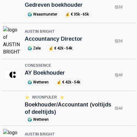
Gedreven boekhouder
3d
🌍
Waasmunster
💰
€ 35k - 65k
AUSTIN BRIGHT
Accountancy Director
3d
🌍
Zele
💰
€ 42k - 54k
CONESSENCE
AY Boekhouder
4d
🌍
Wetteren
💰
€ 42k - 54k
⭐️
WOONPIJLER
⭐️
Boekhouder/Accountant (voltijds
4d
of deeltijds)
🌍
Wetteren
AUSTIN BRIGHT