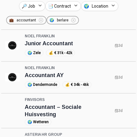
🔎 Job
📑 Contract
🌍 Location
💼
accountant
🌍
berlare
NOEL FRANKLIN
Junior Accountant
3d
🌍
Zele
💰
€ 31k - 42k
NOEL FRANKLIN
Accountant AY
3d
🌍
Dendermonde
💰
€ 34k - 46k
FINVISORS
Accountant – Sociale
3d
Huisvesting
🌍
Wetteren
ASTERIA HR GROUP