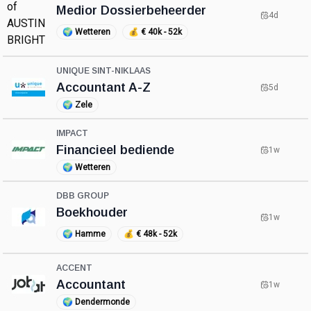
Medior Dossierbeheerder
4d
🌍
Wetteren
💰
€ 40k - 52k
UNIQUE SINT-NIKLAAS
Accountant A-Z
5d
🌍
Zele
IMPACT
Financieel bediende
1w
🌍
Wetteren
DBB GROUP
Boekhouder
1w
🌍
Hamme
💰
€ 48k - 52k
ACCENT
Accountant
1w
🌍
Dendermonde